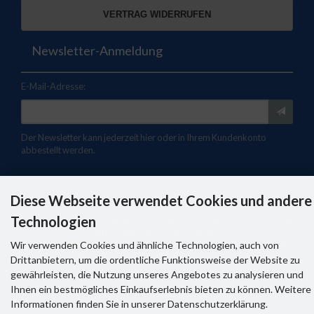
VERTRAG WIDERRUFEN
Newsletter-Anmeldung
E-Mail-Adresse:
Der Newsletter kann jederzeit hier oder in Ihrem Kundenkonto
abbestellt werden.
Profi-Pumpe.de Ihr Online-Shop für Pumpen und Pumpenzubehör ©
2026 | Template © 2026 by Karl
Diese Webseite verwendet Cookies und andere
Technologien
Alle Angebote sind freibleibend, sofern nicht anders angegeben. Irrtümer, Druckfehler
und Preisänderungen sind vorbehalten.
Wir verwenden Cookies und ähnliche Technologien, auch von
Abbildungen und dargestellte Farben können, u.a. durch Monitoreinstellungen, von der
tatsächlichen Waren-Beschaffenheit abweichen.
Drittanbietern, um die ordentliche Funktionsweise der Website zu
Alle genannten Produkte und Logos sind eingetragene Warenzeichen der jeweiligen
gewährleisten, die Nutzung unseres Angebotes zu analysieren und
Inhaber (Foto(Box "Sicherheit & Service"): K. Gastmann,
www.pixelio.de
).
Diverse Fotomontagen auf Basis von 4045 - de.freepik.com / Adobe Stock
Ihnen ein bestmögliches Einkaufserlebnis bieten zu können. Weitere
mod
ified eCommerce Shopsoftware © 2009-2026
Informationen finden Sie in unserer Datenschutzerklärung.