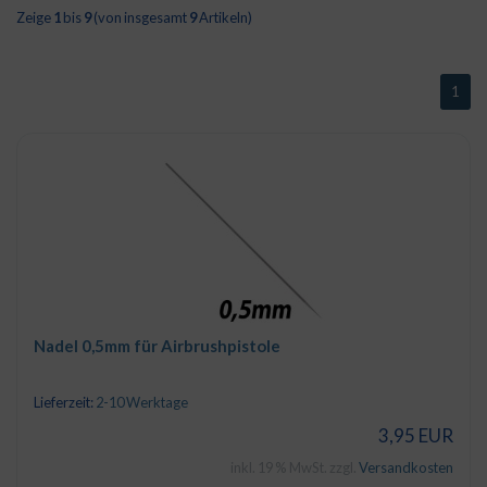
Zeige
1
bis
9
(von insgesamt
9
Artikeln)
1
Nadel 0,5mm für Airbrushpistole
Lieferzeit:
2-10 Werktage
3,95 EUR
inkl. 19 % MwSt. zzgl.
Versandkosten