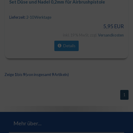
Set Düse und Nadel 0,2mm für Airbrushpistole
Lieferzeit:
2-10 Werktage
5,95 EUR
inkl. 19 % MwSt. zzgl.
Versandkosten
Details
Zeige
1
bis
9
(von insgesamt
9
Artikeln)
1
Mehr über...