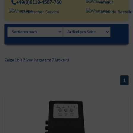
+49(0)6119-4587-760
Verkauf
Technischer Service
Laufende Bestell
Zeige
1
bis
7
(von insgesamt
7
Artikeln)
1