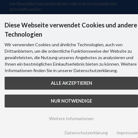
Der Newsletter kann jederzeit hier oder in Ihrem Kundenkonto
abbestellt werden.
Diese Webseite verwendet Cookies und andere
Profi-Pumpe.de Ihr Online-Shop für Pumpen und Pumpenzubehör ©
2026 | Template © 2026 by Karl
Technologien
Alle Angebote sind freibleibend, sofern nicht anders angegeben. Irrtümer, Druckfehler
Wir verwenden Cookies und ähnliche Technologien, auch von
und Preisänderungen sind vorbehalten.
Drittanbietern, um die ordentliche Funktionsweise der Website zu
Abbildungen und dargestellte Farben können, u.a. durch Monitoreinstellungen, von der
tatsächlichen Waren-Beschaffenheit abweichen.
gewährleisten, die Nutzung unseres Angebotes zu analysieren und
Alle genannten Produkte und Logos sind eingetragene Warenzeichen der jeweiligen
Ihnen ein bestmögliches Einkaufserlebnis bieten zu können. Weitere
Inhaber (Foto(Box "Sicherheit & Service"): K. Gastmann,
www.pixelio.de
).
Diverse Fotomontagen auf Basis von 4045 - de.freepik.com / Adobe Stock
Informationen finden Sie in unserer Datenschutzerklärung.
mod
ified eCommerce Shopsoftware © 2009-2026
ALLE AKZEPTIEREN
NUR NOTWENDIGE
Weitere Informationen
Datenschutzerklärung
Impressum