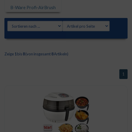
B-Ware Profi-AirBrush
Zeige
1
bis
8
(von insgesamt
8
Artikeln)
1