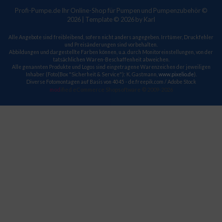
Profi-Pumpe.de Ihr Online-Shop für Pumpen und Pumpenzubehör ©
2026 | Template © 2026 by Karl
Alle Angebote sind freibleibend, sofern nicht anders angegeben. Irrtümer, Druckfehler
und Preisänderungen sind vorbehalten.
Abbildungen und dargestellte Farben können, u.a. durch Monitoreinstellungen, von der
tatsächlichen Waren-Beschaffenheit abweichen.
Alle genannten Produkte und Logos sind eingetragene Warenzeichen der jeweiligen
Inhaber (Foto(Box "Sicherheit & Service"): K. Gastmann,
www.pixelio.de
).
Diverse Fotomontagen auf Basis von 4045 - de.freepik.com / Adobe Stock
mod
ified eCommerce Shopsoftware © 2009-2026