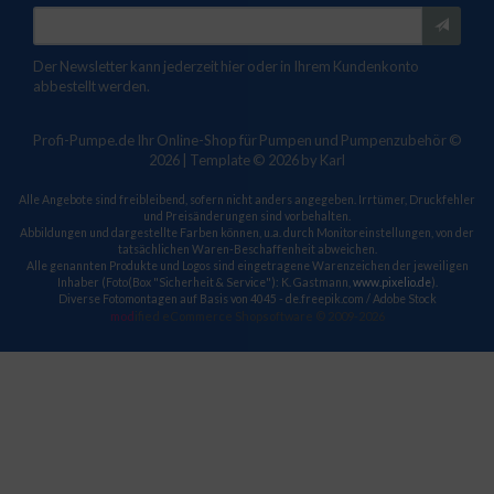
Der Newsletter kann jederzeit hier oder in Ihrem Kundenkonto
abbestellt werden.
Profi-Pumpe.de Ihr Online-Shop für Pumpen und Pumpenzubehör ©
2026 | Template © 2026 by Karl
Alle Angebote sind freibleibend, sofern nicht anders angegeben. Irrtümer, Druckfehler
und Preisänderungen sind vorbehalten.
Abbildungen und dargestellte Farben können, u.a. durch Monitoreinstellungen, von der
tatsächlichen Waren-Beschaffenheit abweichen.
Alle genannten Produkte und Logos sind eingetragene Warenzeichen der jeweiligen
Inhaber (Foto(Box "Sicherheit & Service"): K. Gastmann,
www.pixelio.de
).
Diverse Fotomontagen auf Basis von 4045 - de.freepik.com / Adobe Stock
mod
ified eCommerce Shopsoftware © 2009-2026