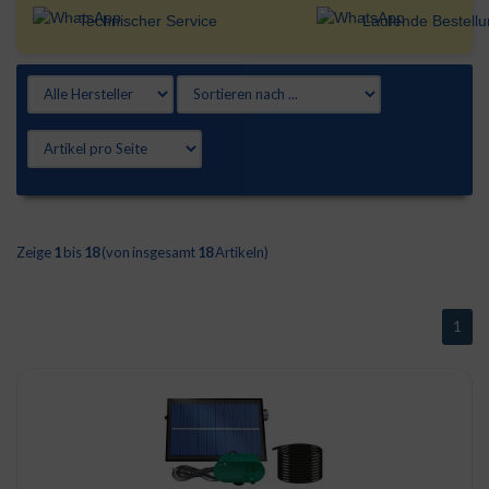
Technischer Service
Laufende Bestell
Zeige
1
bis
18
(von insgesamt
18
Artikeln)
1