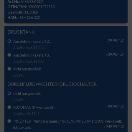
Art.Nr.:
5 007 006 002
GTIN/EAN:
4260001272523
Gewicht:
11,50 kg
HAN:
5 007 006 002
DRUCKTANK
+29,95 EUR
Ausdehnungsgefäß 2L
Art.Nr.: PSZ01137U
+39,95 EUR
Ausdehnungsgefäß 8L
Art.Nr.: PSZ01138U
nicht ausgewählt
Art.Nr.:
DURCHFLUSSWÄCHTER/DRUCKSCHALTER
nicht ausgewählt
Art.Nr.:
+59,95 EUR
FLUOMAC® -verkabelt-
Art.Nr.: PS01121
INVERTER-Pumpensteuerung 6 0,75 KW 230V/1*230V, verkabelt,
+249,95 EUR
luftgekühlt