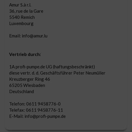
Amur S.à r.l.
36, rue de la Gare
5540 Remich
Luxembourg
Email: info@amur.lu
Vertrieb durch:
1A profi-pumpe.de UG (haftungsbeschränkt)
diese vertr. d. d. Geschäftsführer Peter Neumüller
Kreuzberger Ring 46
65205 Wiesbaden
Deutschland
Telefon: 0611 9458776-0
Telefax: 0611 9458776-11
E-Mail: info@profi-pumpe.de