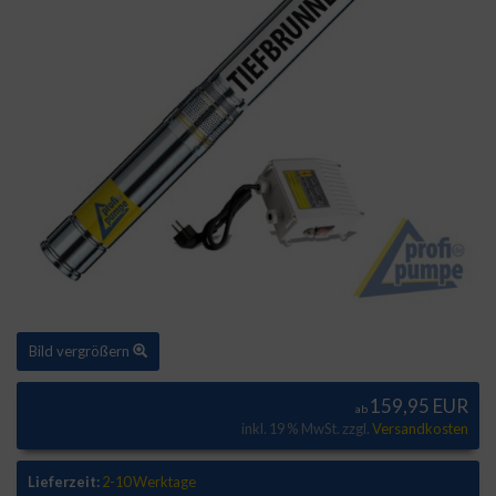
Bild vergrößern
159,95 EUR
ab
inkl. 19 % MwSt. zzgl.
Versandkosten
Lieferzeit:
2-10 Werktage