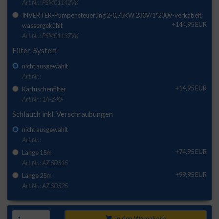
Art.Nr.: PSM01142VK
INVERTER-Pumpensteuerung 2-0,75KW 230V/1*230V-verkabelt,
+144,95 EUR
wassergekühlt
Art.Nr.: PSM01137VK
Filter-System
nicht ausgewählt
Art.Nr.:
+14,95 EUR
Kartuschenfilter
Art.Nr.: 1A-Z-KF
Schlauch inkl. Verschraubungen
nicht ausgewählt
Art.Nr.:
+74,95 EUR
Länge 15m
Art.Nr.: AZ-SDS15
+99,95 EUR
Länge 25m
Art.Nr.: AZ-SDS25
In den Warenkorb