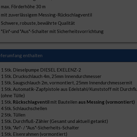
max. Förderhöhe 30 m
mit zuverlässigem Messing-Rückschlagventil
Schwere, robuste, bewährte Qualität
"Ein"-und "Aus"-Schalter mit Sicherheitsvorrichtung
eferumfang enthalten
1 Stk. Dieselpumpe DIESEL EXELENZ-2
1 Stk. Druckschlauch 4m, 25mm Innendurchmesser
1 Stk. Saugschlauch 2m, vormontiert, 25mm Innendurchmessermit
1 Stk. Automatik-Zapfpistole aus Edelstahl/Kunststoff mit Durchfl
(ohne Tülle)
1 Stk.
Rückschlagventil
mit Bauteilen
aus Messing (vormontiert)
4 Stk. Schlauchschellen
2 Stk. Tüllen
1 Stk. Durchfluß-Zähler (Gesamt und aktuell getankt)
1 Stk. "An"- / "Aus"-Sicherheits-Schalter
1 Stk. Eisenrahmen (vormontiert)