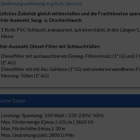
Bedienungsanleitung englisch/ deutsch
zliches Zubehör gleich mitbestellen und die Frachtkosten spar
hör-Auswahl: Saug- u. Druckschlauch
1 Rolle PVC-Schlauch, transparent, spiralverstärkt, in den Längen 5
Meter
ör-Auswahl: Diesel-Filter mit Schlauchtüllen
Dieselfilter mit austauschbarem Einweg-Filtereinsatz (1" IG) und 2
(1" AG)
Dieselfilter mit mit Alu-Gehäuse (1" IG) und wiederverwendbaren Fi
Messing-Tüllen (1" AG)
ische Daten
Leistung/ Spannung: 550 Watt / 220-230V/ 50Hz
Max. Fördermenge (Qmax.): 60L/m | 3600 l/h
Max. Förderhöhe (Hmax.): 30 m
Max. Umdrehungszahl: 2800 U/Min