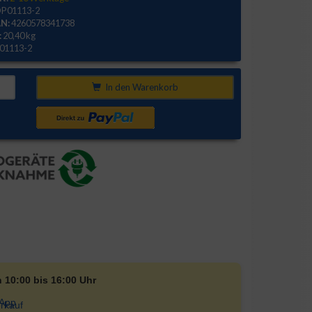
P01113-2
N:
4260578341738
:
20,40 kg
01113-2
In den Warenkorb
n 10:00 bis 16:00 Uhr
rkauf