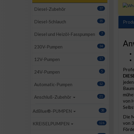
Diesel-Zubehör
37
Diesel-Schlauch
35
Prod
Diesel und Heizöl-Fasspumpen
7
An
230V-Pumpen
34
12V-Pumpen
17
Profe
24V-Pumpen
5
DIES
jeden
Automatic-Pumpen
12
Bauma
mühel
Anschluß-Zubehör
21
von H
Selbs
AdBlue®-PUMPEN
38
Die M
von 3
KREISELPUMPEN
126
Förde