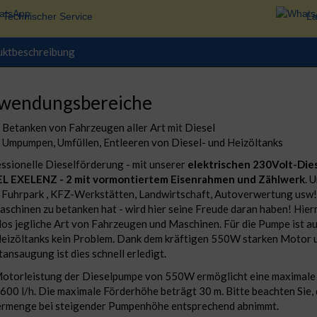
Technischer Service
La
uktbeschreibung
wendungsbereiche
Betanken von Fahrzeugen aller Art mit Diesel
Umpumpen, Umfüllen, Entleeren von Diesel- und Heizöltanks
ssionelle Dieselförderung - mit unserer
elektrischen 230Volt-Di
EL EXELENZ - 2 mit vormontiertem Eisenrahmen und Zählwerk
. 
 Fuhrpark , KFZ-Werkstätten, Landwirtschaft, Autoverwertung usw!
schinen zu betanken hat - wird hier seine Freude daran haben! Hier
os jegliche Art von Fahrzeugen und Maschinen. Für die Pumpe ist a
eizöltanks kein Problem. Dank dem kräftigen 550W starken Motor 
tansaugung ist dies schnell erledigt.
otorleistung der Dieselpumpe von 550W ermöglicht eine maximal
600 l/h. Die maximale Förderhöhe beträgt 30 m. Bitte beachten Sie, 
rmenge bei steigender Pumpenhöhe entsprechend abnimmt.