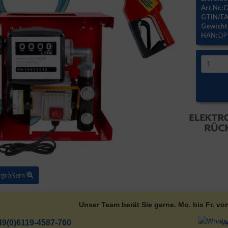
Art.Nr.:
D
GTIN/EA
Gewicht
HAN:
DP
ergrößern
Unser Team berät Sie gerne. Mo. bis Fr. vo
49(0)6119-4587-760
Ve