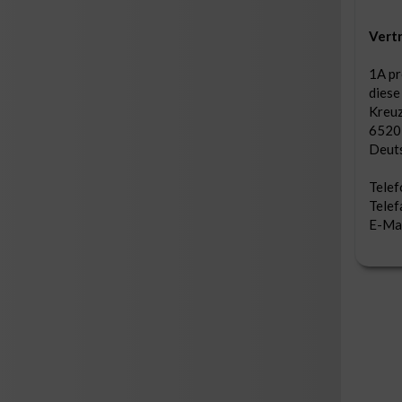
Vertr
1A pr
diese
Kreuz
6520
Deut
Tele
Tele
E-Mai