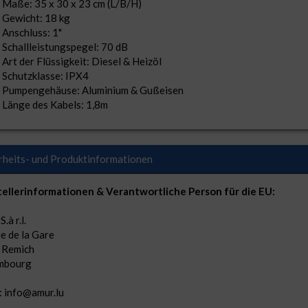
Maße: 35 x 30 x 23 cm (L/B/H)
Gewicht: 18 kg
Anschluss: 1"
Schallleistungspegel: 70 dB
Art der Flüssigkeit: Diesel & Heizöl
Schutzklasse: IPX4
Pumpengehäuse: Aluminium & Gußeisen
Länge des Kabels: 1,8m
rheits- und Produktinformationen
ellerinformationen & Verantwortliche Person für die EU:
.à r.l.
ue de la Gare
 Remich
mbourg
: info@amur.lu