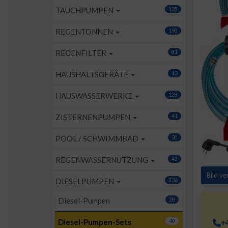
TAUCHPUMPEN
135
REGENTONNEN
190
REGENFILTER
81
HAUSHALTSGERÄTE
13
HAUSWASSERWERKE
128
ZISTERNENPUMPEN
41
POOL / SCHWIMMBAD
30
REGENWASSERNUTZUNG
42
Bild v
DIESELPUMPEN
236
Diesel-Pumpen
28
Diesel-Pumpen-Sets
40
+