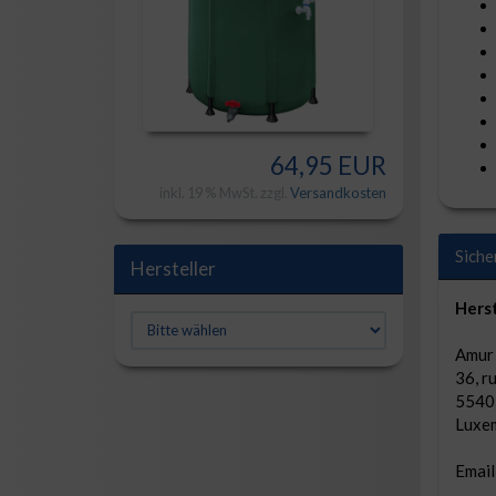
64,95 EUR
inkl. 19 % MwSt. zzgl.
Versandkosten
Siche
Hersteller
Herst
Amur S
36, r
5540
Luxe
Email