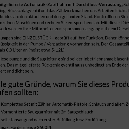
itgelieferte
Automatik-Zapfhahn mit Durchfluss-Verrastung
, Sc
ng-Rückschlagventil und das Zählwerk machen das Arbeiten leicht.
 beides an: den aktuellen und den gesamten Stand. Kontrollieren Sie
inzelnen Maschinen und rechnen Sie entsprechend ab. Mit dieser Di
erk werden Ihre Mitarbeiter zum sparsamen Umgang mit dem Diesel
Pumpen sind EINZELSTÜCK - geprüft auf Ihre Funktion. Daher könne
lüssigkeit in der Pumpe / Verpackung vorhanden sein. Der Gesamtzäh
als 0,0 Liter an (meist etwa 5-12L).
ieselpumpe und die Saugleitung sind bei der Inbetriebnahme blasenfr
len. Das mitgelieferte Rückschlagventil muss unbedingt am Ende der
ert und dicht sein.
le gute Gründe, warum Sie dieses Prod
fen sollten:
Komplettes Set mit Zähler, Automatik-Pistole, Schlauch und allem 
Vormontierte Sauggarnitur mit 2m Saugschlauch
selbstansaugend
nach erster Befüllung bzw. Entlüftung
max. Fördermenge 3600l/h