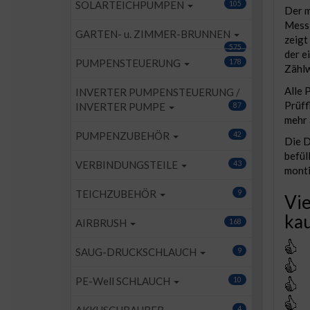
SOLARTEICHPUMPEN
105
Der m
Messi
GARTEN- u. ZIMMER-BRUNNEN
zeigt
575
der e
PUMPENSTEUERUNG
178
Zählw
Alle 
INVERTER PUMPENSTEUERUNG /
Prüff
INVERTER PUMPE
87
mehr 
PUMPENZUBEHÖR
42
Die D
befül
VERBINDUNGSTEILE
43
monti
TEICHZUBEHÖR
9
Vie
kau
AIRBRUSH
168
SAUG-DRUCKSCHLAUCH
9
PE-Well SCHLAUCH
10
4