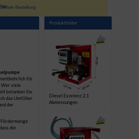
ufende Bestellung
Produktbilder
eselpumpe
Unentbehrlich für
 Wer viele
mit betanken Sie
Diesel Exzelenz 2.1
uch das Umfüllen
Abmessungen
und der
e Fördermenge
dass die