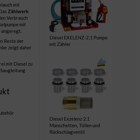
hlauch mit
 Das
Zählwerk
 den Verbrauch
eselpumpe mit
 angeregt.
Diesel EXELENZ-2.1 Pumpe
n Reste der
mit Zähler
ler zeigt daher
ei mit Diesel zu
 Saugleitung
ukt
Zubehör
Diesel Exzelenz 2.1
Manschetten, Tüllen und
Rückschlagventil