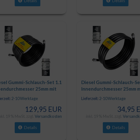
Details
Details
esel Gummi-Schlauch-Set 1.1
Diesel Gummi-Schlauch-Se
nendurchmesser 25mm mit
Innendurchmesser 25mm m
-AG-Schlauchtüllen,
1"-AG-Schlauchtüllen,
erzeit:
2-10 Werktage
Lieferzeit:
2-10 Werktage
hwarz, 20m
schwarz, 5m
129,95 EUR
34,95 
nkl. 19 % MwSt. zzgl.
Versandkosten
inkl. 19 % MwSt. zzgl.
Versandk
Details
Details