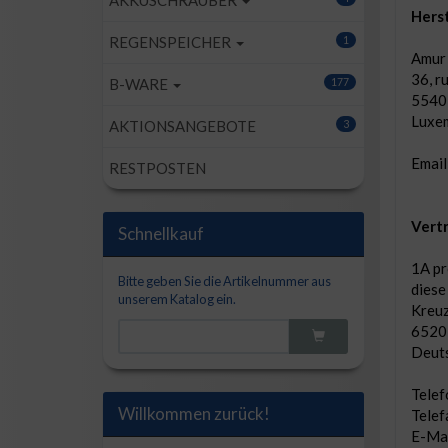
AKKUSCHRAUBER
Herst
REGENSPEICHER
1
Amur S
36, r
B-WARE
177
5540
Luxe
AKTIONSANGEBOTE
3
Email
RESTPOSTEN
Vertr
Schnellkauf
1A pr
Bitte geben Sie die Artikelnummer aus
diese
unserem Katalog ein.
Kreuz
6520
Deut
Tele
Willkommen zurück!
Tele
E-Mai