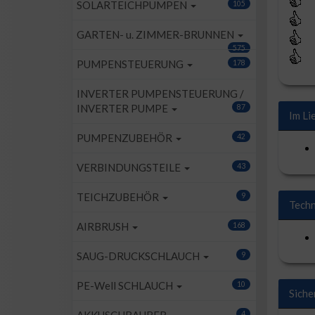
SOLARTEICHPUMPEN
105
GARTEN- u. ZIMMER-BRUNNEN
575
PUMPENSTEUERUNG
178
INVERTER PUMPENSTEUERUNG /
INVERTER PUMPE
87
Im Li
PUMPENZUBEHÖR
42
VERBINDUNGSTEILE
43
TEICHZUBEHÖR
9
Techn
AIRBRUSH
168
SAUG-DRUCKSCHLAUCH
9
PE-Well SCHLAUCH
10
Siche
4