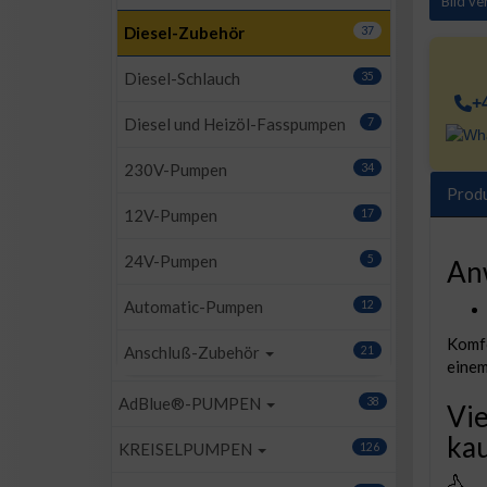
Bild v
Diesel-Zubehör
37
Diesel-Schlauch
35
+
Diesel und Heizöl-Fasspumpen
7
230V-Pumpen
34
Prod
12V-Pumpen
17
24V-Pumpen
5
An
Automatic-Pumpen
12
Komfo
Anschluß-Zubehör
21
einem
AdBlue®-PUMPEN
38
Vie
kau
KREISELPUMPEN
126