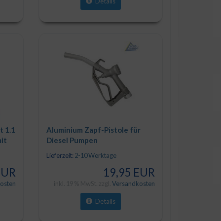
Details
t 1.1
Aluminium Zapf-Pistole für
it
Diesel Pumpen
Lieferzeit:
2-10 Werktage
EUR
19,95 EUR
osten
inkl. 19 % MwSt. zzgl.
Versandkosten
Details