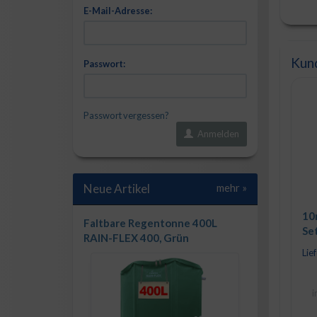
E-Mail-Adresse:
Kund
Passwort:
Passwort vergessen?
Anmelden
Neue Artikel
mehr
»
10
Faltbare Regentonne 400L
Set
RAIN-FLEX 400, Grün
Sc
Lief
i