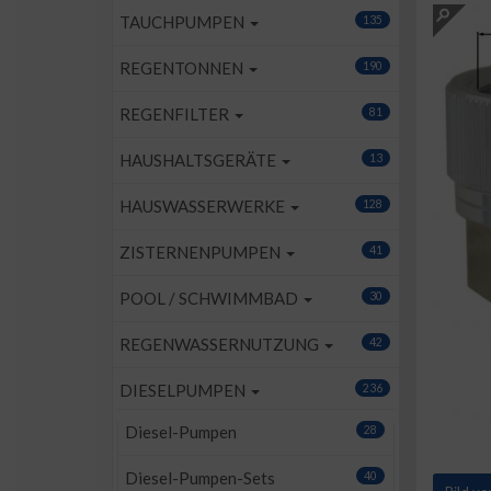
TAUCHPUMPEN
135
REGENTONNEN
190
REGENFILTER
81
HAUSHALTSGERÄTE
13
HAUSWASSERWERKE
128
ZISTERNENPUMPEN
41
POOL / SCHWIMMBAD
30
REGENWASSERNUTZUNG
42
DIESELPUMPEN
236
Diesel-Pumpen
28
Diesel-Pumpen-Sets
40