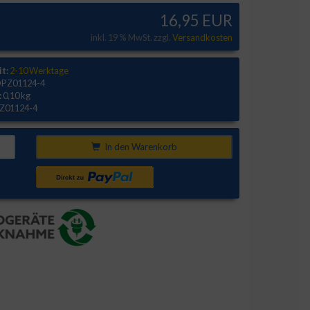
16,95 EUR
inkl. 19 % MwSt. zzgl.
Versandkosten
it:
2-10 Werktage
PZ01124-4
:
0,10 kg
Z01124-4
In den Warenkorb