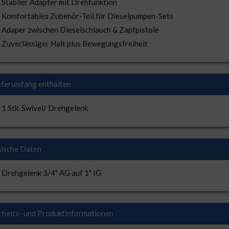
Stabiler Adapter mit Drehfunktion
Komfortables Zubehör-Teil für Dieselpumpen-Sets
Adaper zwischen Dieselschlauch & Zapfpistole
Zuverlässiger Halt plus Bewegungsfreiheit
eferumfang enthalten
1 Stk. Swivel/ Drehgelenk
ische Daten
Drehgelenk 3/4" AG auf 1" IG
rheits- und Produktinformationen