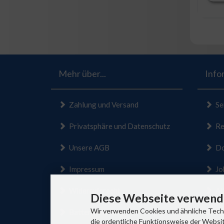
Mehr über...
Info
Zahlung und Versand
Se
Privatsphäre und Datenschutz
Ret
Unsere AGB
Do
Impressum
Jo
Widerrufsrecht
Alt
Diese Webseite verwende
Wir verwenden Cookies und ähnliche Techn
Batteriehinweis
Si
die ordentliche Funktionsweise der Websit