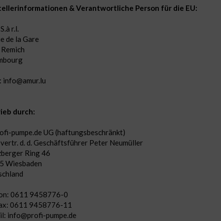
ellerinformationen & Verantwortliche Person für die EU:
.à r.l.
ue de la Gare
 Remich
mbourg
: info@amur.lu
ieb durch:
ofi-pumpe.de UG (haftungsbeschränkt)
 vertr. d. d. Geschäftsführer Peter Neumüller
berger Ring 46
5 Wiesbaden
schland
fon: 0611 9458776-0
fax: 0611 9458776-11
l: info@profi-pumpe.de