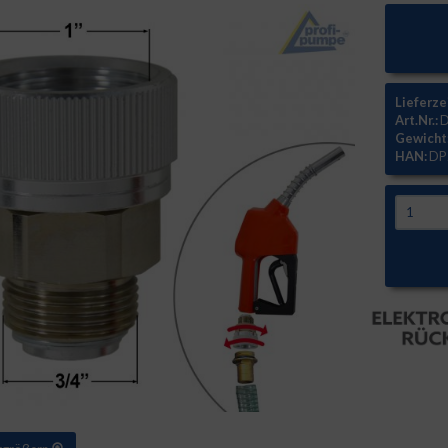
Lieferze
Art.Nr.:
D
Gewicht
HAN:
DP