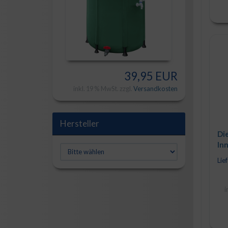
39,95 EUR
inkl. 19 % MwSt. zzgl.
Versandkosten
Hersteller
Di
In
1"
Lief
sc
i