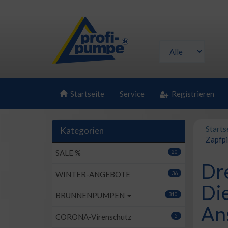
Startseite
Service
Registrieren
Starts
Kategorien
Zapfpi
SALE %
20
Dr
WINTER-ANGEBOTE
36
Die
BRUNNENPUMPEN
310
Ans
CORONA-Virenschutz
5