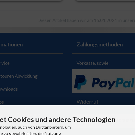
Diesen Artikel haben wir am 15.01.2021 in unse
rmationen
Zahlungsmethoden
rvice
Vorkasse, sowie:
ouren Abwicklung
wnloads
Widerruf
bs
geräte-Entsorgung
t Cookies und andere Technologien
VERTRAG WIDERRUFEN
ologien, auch von Drittanbietern, um
temap
e zu gewährleisten, die Nutzung