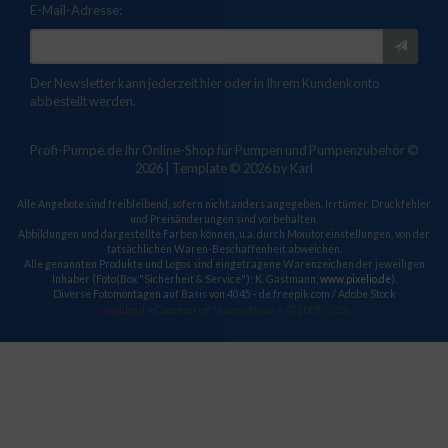
E-Mail-Adresse:
Der Newsletter kann jederzeit hier oder in Ihrem Kundenkonto
abbestellt werden.
Profi-Pumpe.de Ihr Online-Shop für Pumpen und Pumpenzubehör ©
2026 | Template © 2026 by Karl
Alle Angebote sind freibleibend, sofern nicht anders angegeben. Irrtümer, Druckfehler
und Preisänderungen sind vorbehalten.
Abbildungen und dargestellte Farben können, u.a. durch Monitoreinstellungen, von der
tatsächlichen Waren-Beschaffenheit abweichen.
Alle genannten Produkte und Logos sind eingetragene Warenzeichen der jeweiligen
Inhaber (Foto(Box "Sicherheit & Service"): K. Gastmann,
www.pixelio.de
).
Diverse Fotomontagen auf Basis von 4045 - de.freepik.com / Adobe Stock
mod
ified eCommerce Shopsoftware © 2009-2026