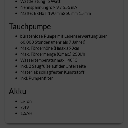
Wattleistung: 5 Watt
Nennspannungn: 9 V / 555 mA
Maße: BxHxT 190 mm250 mm 15 mm
Tauchpumpe
bürstenlose Pumpe mit Lebenserwartung über
60.000 Stunden (mehr als 7 Jahre!)
Max. Förderhöhe (Hmax.) 90cm
Max. Fördermenge (Qmax.) 250l/h
Wassertemperatur max.: 40°C
inkl. 2 Saugfüße auf der Unterseite
Material: schlagfester Kunststoff
inkl. Pumpenfilter
Akku
Li-Ion
7,4V
1,5AH