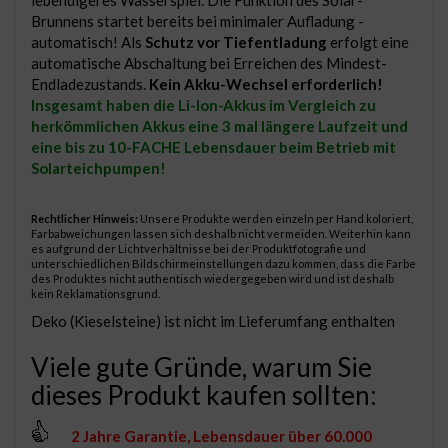
lebendigeres Wasserspiel. Die Funktion des Solar-
Brunnens startet bereits bei minimaler Aufladung -
automatisch! Als
Schutz vor Tiefentladung
erfolgt eine
automatische Abschaltung bei Erreichen des Mindest-
Endladezustands.
Kein Akku-Wechsel erforderlich!
Insgesamt haben die Li-Ion-Akkus im Vergleich zu
herkömmlichen Akkus eine 3 mal längere Laufzeit und
eine bis zu 10-FACHE Lebensdauer beim Betrieb mit
Solarteichpumpen!
Rechtlicher Hinweis:
Unsere Produkte werden einzeln per Hand koloriert,
Farbabweichungen lassen sich deshalb nicht vermeiden. Weiterhin kann
es aufgrund der Lichtverhältnisse bei der Produktfotografie und
unterschiedlichen Bildschirmeinstellungen dazu kommen, dass die Farbe
des Produktes nicht authentisch wiedergegeben wird und ist deshalb
kein Reklamationsgrund.
Deko (Kieselsteine) ist nicht im Lieferumfang enthalten
Viele gute Gründe, warum Sie
dieses Produkt kaufen sollten:
2 Jahre Garantie, Lebensdauer über 60.000