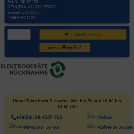
Art.Nr.:
SP021123
GTIN/EAN:
4260001275647
Gewicht:
10,00 kg
HAN:
SP021123
In den Warenkorb
Unser Team berät Sie gerne. Mo. bis Fr. von 10:00 bis
16:00 Uhr
+49(0)6119-4587-760
Verkauf
Technischer Service
Laufende Bestell