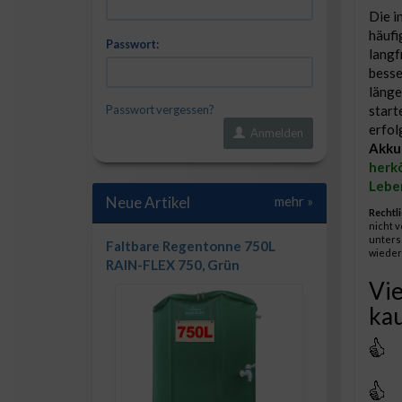
Die i
häufi
Passwort:
langf
besse
länge
Passwort vergessen?
start
erfol
Anmelden
Akku
herkö
Lebe
Neue Artikel
mehr
»
Rechtli
nicht 
unters
Faltbare Regentonne 750L
wieder
RAIN-FLEX 750, Grün
Vie
kau