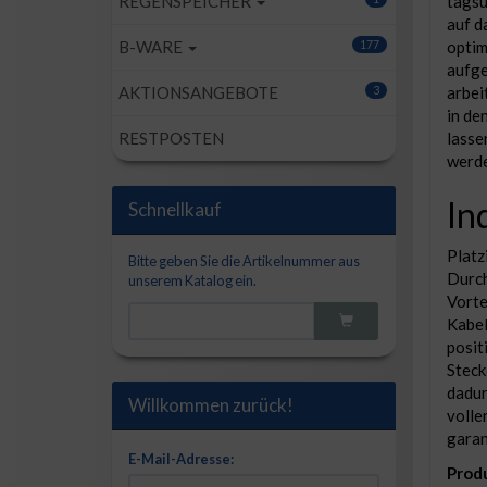
tagsü
REGENSPEICHER
auf d
optim
B-WARE
177
aufge
arbei
AKTIONSANGEBOTE
3
in de
lasse
RESTPOSTEN
werde
In
Schnellkauf
Platz
Bitte geben Sie die Artikelnummer aus
Durch
unserem Katalog ein.
Vorte
Kabel
posit
Steck
dadur
Willkommen zurück!
volle
garan
E-Mail-Adresse:
Produ