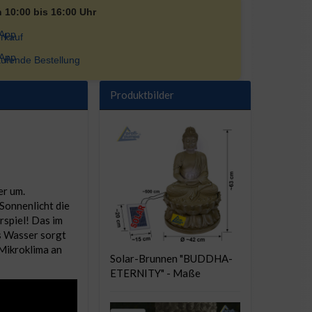
n 10:00 bis 16:00 Uhr
rkauf
ufende Bestellung
Produktbilder
er um.
onnenlicht die
rspiel! Das im
es Wasser sorgt
Mikroklima an
Solar-Brunnen "BUDDHA-
ETERNITY" - Maße