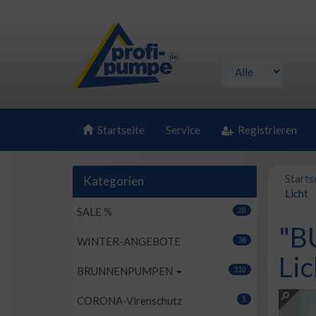
Startseite
Service
Registrieren
Starts
Kategorien
Licht
SALE %
20
"B
WINTER-ANGEBOTE
36
Lic
BRUNNENPUMPEN
310
CORONA-Virenschutz
5