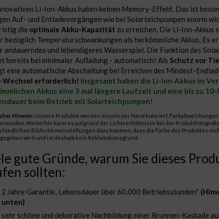
nnovativen Li-Ion-Akkus haben keinen Memory-Effekt. Das ist beson
gen Auf- und Entladevorgängen wie bei Solarteichpumpen enorm wic
ristig die
optimale Akku-Kapazität
zu erreichen. Die Li-Ion-Akkus 
r bezüglich Temperaturschwankungen als herkömmliche Akkus. Es erw
r andauerndes und lebendigeres Wasserspiel. Die Funktion des Sol
et bereits bei minimaler Aufladung - automatisch! Als
Schutz vor Ti
gt eine automatische Abschaltung bei Erreichen des Mindest-Endla
-Wechsel erforderlich!
Insgesamt haben die Li-Ion-Akkus im Ver
mmlichen Akkus eine 3 mal längere Laufzeit und eine bis zu 1
nsdauer beim Betrieb mit Solarteichpumpen!
cher Hinweis:
Unsere Produkte werden einzeln per Hand koloriert, Farbabweichungen 
vermeiden. Weiterhin kann es aufgrund der Lichtverhältnisse bei der Produktfotografi
chiedlichen Bildschirmeinstellungen dazu kommen, dass die Farbe des Produktes nic
gegeben wird und ist deshalb kein Reklamationsgrund.
le gute Gründe, warum Sie dieses Prod
fen sollten:
2 Jahre Garantie, Lebensdauer über 60.000 Betriebsstunden*
(Hinw
unten)
sehr schöne und dekorative Nachbildung einer Brunnen-Kaskade aus 