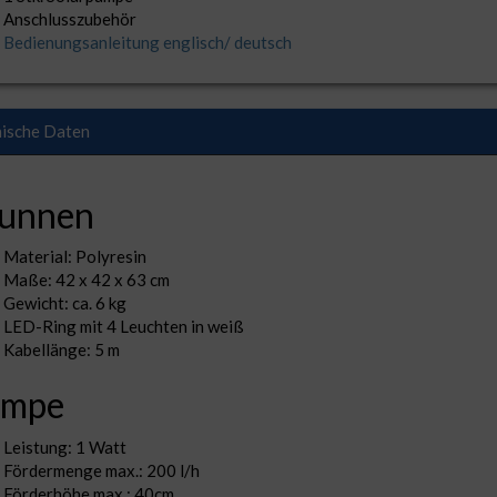
Anschlusszubehör
Bedienungsanleitung englisch/ deutsch
ische Daten
unnen
Material: Polyresin
Maße: 42 x 42 x 63 cm
Gewicht: ca. 6 kg
LED-Ring mit 4 Leuchten in weiß
Kabellänge: 5 m
umpe
Leistung: 1 Watt
Fördermenge max.: 200 l/h
Förderhöhe max.: 40cm