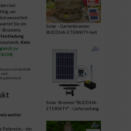
ders bei
htig, um
sind wesentlich
artet Sie ein
Solar - Gartenbrunnen
ar-Brunnens
BUDDHA-ETERNITY-hell
efentladung
dezustands.
Kein
gleich zu
0-FACHE
lassen sich deshalb
e und
ht authentisch
ukt
Solar-Brunnen "BUDDHA-
ETERNITY" - Lieferumfang
eis weiter
Polyresin, - ein