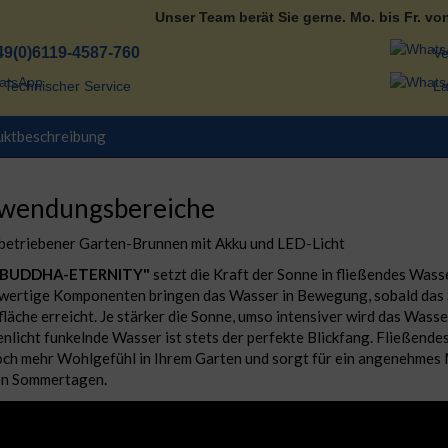
Unser Team berät Sie gerne. Mo. bis Fr. vo
49(0)6119-4587-760
Ve
Technischer Service
La
uktbeschreibung
wendungsbereiche
betriebener Garten-Brunnen mit Akku und LED-Licht
"BUDDHA-ETERNITY"
setzt die Kraft der Sonne in fließendes Wass
ertige Komponenten bringen das Wasser in Bewegung, sobald das S
fläche erreicht. Je stärker die Sonne, umso intensiver wird das Wasse
nlicht funkelnde Wasser ist stets der perfekte Blickfang. Fließend
och mehr Wohlgefühl in Ihrem Garten und sorgt für ein angenehmes 
en Sommertagen.