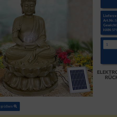
Lieferze
Art.Nr.:
S
Gewicht
HAN:
SP
ergrößern