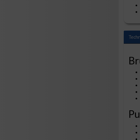
Techn
Br
P