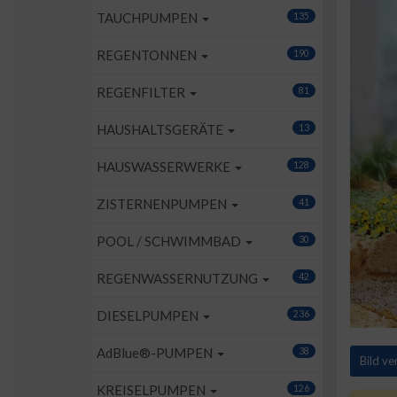
TAUCHPUMPEN
135
REGENTONNEN
190
REGENFILTER
81
HAUSHALTSGERÄTE
13
HAUSWASSERWERKE
128
ZISTERNENPUMPEN
41
POOL / SCHWIMMBAD
30
REGENWASSERNUTZUNG
42
DIESELPUMPEN
236
AdBlue®-PUMPEN
38
Bild v
KREISELPUMPEN
126