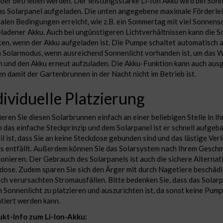
ber betrieben werden. Der leistungsstarke Li-Ion Akku wird bei Son
as Solarpanel aufgeladen. Die unten angegebene maximale Förderlei
alen Bedingungen erreicht, wie z.B. ein Sommertag mit viel Sonnensc
ladener Akku. Auch bei ungünstigeren Lichtverhältnissen kann die 
ten, wenn der Akku aufgeladen ist. Die Pumpe schaltet automatisch 
n Solarmodus, wenn ausreichend Sonnenlicht vorhanden ist, um das W
n und den Akku erneut aufzuladen. Die Akku-Funktion kann auch aus
n damit der Gartenbrunnen in der Nacht nicht im Betrieb ist.
dividuelle Platzierung
ieren Sie diesen Solarbrunnen einfach an einer beliebigen Stelle in I
 das einfache Steckprinzip und dem Solarpanel ist er schnell aufgeba
il ist, dass Sie an keine Steckdose gebunden sind und das lästige Ve
s entfällt. Außerdem können Sie das Solarsystem nach Ihrem Geschm
ionieren. Der Gebrauch des Solarpanels ist auch die sichere Alternat
dose. Zudem sparen Sie sich den Ärger mit durch Nagetiere beschäd
ch verursachten Stromausfällen. Bitte bedenken Sie, dass das Solarp
n Sonnenlicht zu platzieren und auszurichten ist, da sonst keine Pum
tiert werden kann.
kt-Info zum Li-Ion-Akku: