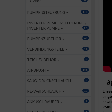
B-Ware
60
PUMPENSTEUERUNG
178
INVERTER PUMPENSTEUERUNG /
INVERTER PUMPE
87
PUMPENZUBEHÖR
42
VERBINDUNGSTEILE
43
TEICHZUBEHÖR
9
AIRBRUSH
168
Ta
SAUG-DRUCKSCHLAUCH
9
Diese
PE-Well SCHLAUCH
10
einge
bewun
AKKUSCHRAUBER
4
volle
1