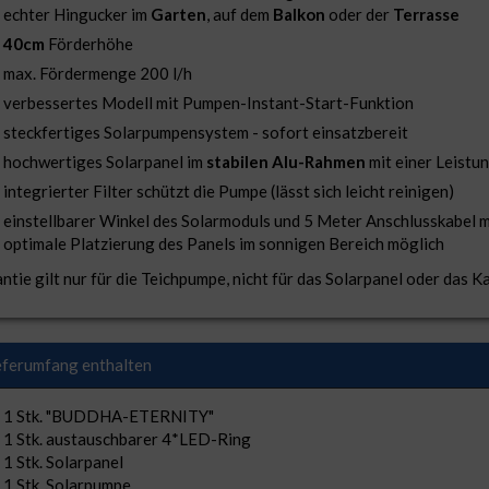
echter Hingucker im
Garten
, auf dem
Balkon
oder der
Terrasse
40cm
Förderhöhe
max. Fördermenge 200 l/h
verbessertes Modell mit Pumpen-Instant-Start-Funktion
steckfertiges Solarpumpensystem - sofort einsatzbereit
hochwertiges Solarpanel im
stabilen Alu-Rahmen
mit einer Leistu
integrierter Filter schützt die Pumpe (lässt sich leicht reinigen)
einstellbarer Winkel des Solarmoduls und 5 Meter Anschlusskabel 
optimale Platzierung des Panels im sonnigen Bereich möglich
ntie gilt nur für die Teichpumpe, nicht für das Solarpanel oder das Ka
eferumfang enthalten
1 Stk. "BUDDHA-ETERNITY"
1 Stk. austauschbarer 4*LED-Ring
1 Stk. Solarpanel
1 Stk. Solarpumpe