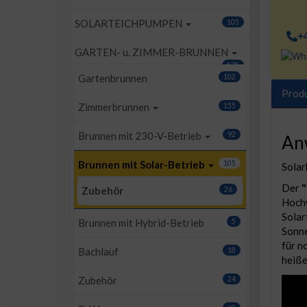
SOLARTEICHPUMPEN
105
+
GARTEN- u. ZIMMER-BRUNNEN
575
Gartenbrunnen
102
Prod
Zimmerbrunnen
155
Brunnen mit 230-V-Betrieb
92
An
Brunnen mit Solar-Betrieb
105
Solar
Der
Zubehör
26
Hochw
Solar
Brunnen mit Hybrid-Betrieb
5
Sonne
für n
Bachlauf
18
heiß
Zubehör
24