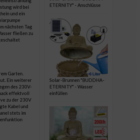
neneinstrahlung
ETERNITY" - Anschlüsse
stung wird bei
hein und ein
Solarpumpe
am nächsten Tag
asser fließen zu
geschaltet
hrem Garten.
Solar-Brunnen "BUDDHA-
ut. Ein weiterer
ETERNITY" - Wasser
rlegen des 230V-
einfüllen
ack effektvoll
ive zu der 230V
igte Kabel und
anel stets im
penfunktion