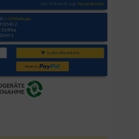
inkl. 19 % MwSt. zzgl.
Versandkosten
it:
2-10 Werktage
P02143-2
:
10,00 kg
02143-2
In den Warenkorb