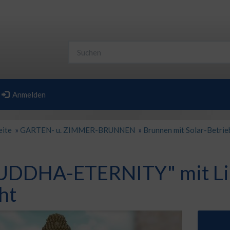
Anmelden
eite
»
GARTEN- u. ZIMMER-BRUNNEN
»
Brunnen mit Solar-Betrie
UDDHA-ETERNITY" mit Li-
ht