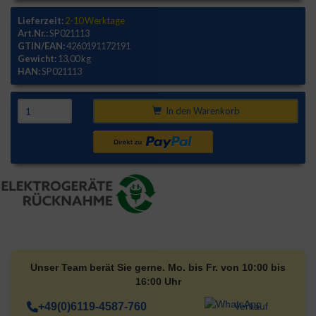
Lieferzeit:
2-10 Werktage
Art.Nr.:
SP021113
GTIN/EAN:
4260191172191
Gewicht:
13,00 kg
HAN:
SP021113
In den Warenkorb
Unser Team berät Sie gerne. Mo. bis Fr. von 10:00 bis
16:00 Uhr
+49(0)6119-4587-760
Verkauf