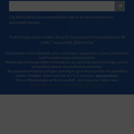
Der Newsletter kann jederzeit hier oder in Ihrem Kundenkonto
abbestellt werden.
Profi-Pumpe.de Ihr Online-Shop für Pumpen und Pumpenzubehör ©
2026 | Template © 2026 by Karl
Alle Angebote sind freibleibend, sofern nicht anders angegeben. Irrtümer, Druckfehler
und Preisänderungen sind vorbehalten.
Abbildungen und dargestellte Farben können, u.a. durch Monitoreinstellungen, von der
tatsächlichen Waren-Beschaffenheit abweichen.
Alle genannten Produkte und Logos sind eingetragene Warenzeichen der jeweiligen
Inhaber (Foto(Box "Sicherheit & Service"): K. Gastmann,
www.pixelio.de
).
Diverse Fotomontagen auf Basis von 4045 - de.freepik.com / Adobe Stock
mod
ified eCommerce Shopsoftware © 2009-2026