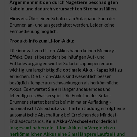
Ärger mehr mit den durch Nagetiere beschädigten
Kabeln und dadurch verursachten Stromausfällen.
Hinweis:
Über einen Schalter am Solarpanel kann der
Brunnen an- und ausgeschaltet werden. Leider keine
Fernbedienung möglich.
Produkt-Info zum Li-Ion-Akku:
Die innovativen Li-Ion-Akkus haben keinen Memory-
Effekt. Das ist besonders bei häufigen Auf- und
Entladevorgängen wie bei Solarteichpumpen enorm
wichtig, um langfristig die
optimale Akku-Kapazität
zu
erreichen. Die Li-Ion-Akkus sind wesentlich besser
bezüglich Temperaturschwankungen als herkömmliche
Akkus. Es erwartet Sie ein länger andauerndes und
lebendigeres Wasserspiel. Die Funktion des Solar-
Brunnens startet bereits bei minimaler Aufladung -
automatisch! Als
Schutz vor Tiefentladung
erfolgt eine
automatische Abschaltung bei Erreichen des Mindest-
Endladezustands.
Kein Akku-Wechsel erforderlich!
Insgesamt haben die Li-Ion-Akkus im Vergleich zu
herkömmlichen Akkus eine 3 mal längere Laufzeit und