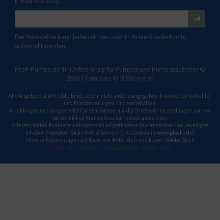
E-Mail-Adresse:
Der Newsletter kann jederzeit hier oder in Ihrem Kundenkonto
abbestellt werden.
Profi-Pumpe.de Ihr Online-Shop für Pumpen und Pumpenzubehör ©
2026 | Template © 2026 by Karl
Alle Angebote sind freibleibend, sofern nicht anders angegeben. Irrtümer, Druckfehler
und Preisänderungen sind vorbehalten.
Abbildungen und dargestellte Farben können, u.a. durch Monitoreinstellungen, von der
tatsächlichen Waren-Beschaffenheit abweichen.
Alle genannten Produkte und Logos sind eingetragene Warenzeichen der jeweiligen
Inhaber (Foto(Box "Sicherheit & Service"): K. Gastmann,
www.pixelio.de
).
Diverse Fotomontagen auf Basis von 4045 - de.freepik.com / Adobe Stock
mod
ified eCommerce Shopsoftware © 2009-2026