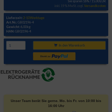
Sie sparen 16% / 15,00 EUR
inkl. 19 % MwSt. zzgl.
Versandkosten
Lieferzeit:
2-10 Werktage
Art.Nr.:
GB02196-4
Gewicht:
6,00 kg
HAN:
GB02196-4
In den Warenkorb
Unser Team berät Sie gerne. Mo. bis Fr. von 10:00 bis
16:00 Uhr