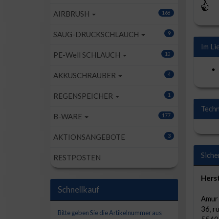
AIRBRUSH
168
SAUG-DRUCKSCHLAUCH
9
Im Li
PE-Well SCHLAUCH
10
AKKUSCHRAUBER
4
REGENSPEICHER
1
Techn
B-WARE
177
AKTIONSANGEBOTE
3
Siche
RESTPOSTEN
Herst
Schnellkauf
Amur S
36, r
Bitte geben Sie die Artikelnummer aus
5540