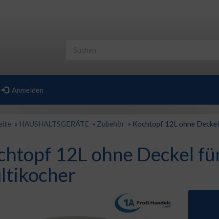
Anmelden
eite
»
HAUSHALTSGERÄTE
»
Zubehör
»
Kochtopf 12L ohne Deckel
chtopf 12L ohne Deckel fü
ltikocher