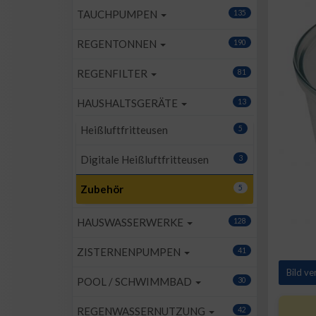
TAUCHPUMPEN
135
REGENTONNEN
190
REGENFILTER
81
HAUSHALTSGERÄTE
13
Heißluftfritteusen
5
Digitale Heißluftfritteusen
3
Zubehör
5
HAUSWASSERWERKE
128
ZISTERNENPUMPEN
41
Bild v
POOL / SCHWIMMBAD
30
REGENWASSERNUTZUNG
42