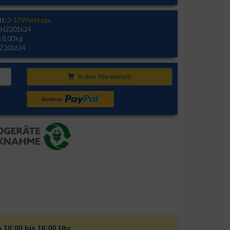
it:
2-10 Werktage
HZ201624
:
8,00 kg
Z201624
In den Warenkorb
n 10:00 bis 16:00 Uhr