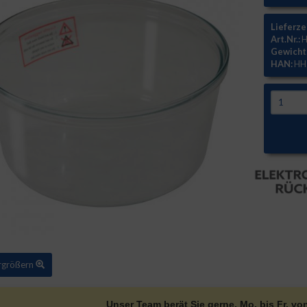
Lieferze
Art.Nr.:
H
Gewicht
HAN:
HH
ergrößern
Unser Team berät Sie gerne. Mo. bis Fr. vo