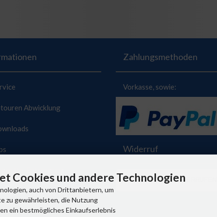
rmationen
Zahlungsmethoden
rvice
Vorkasse, sowie:
ouren Abwicklung
wnloads
Widerruf
bs
geräte-Entsorgung
t Cookies und andere Technologien
VERTRAG WIDERRUFEN
ologien, auch von Drittanbietern, um
temap
e zu gewährleisten, die Nutzung
en ein bestmögliches Einkaufserlebnis