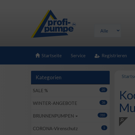
Startseite
Service
Registrieren
Starts
Kategorien
SALE %
20
Ko
WINTER-ANGEBOTE
36
Mu
BRUNNENPUMPEN
310
CORONA-Virenschutz
5