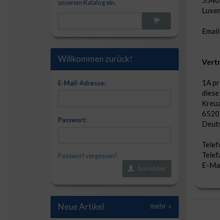
unserem Katalog ein.
Luxe
Email
Willkommen zurück!
Vertr
1A pr
E-Mail-Adresse:
diese
Kreuz
6520
Passwort:
Deut
Tele
Tele
Passwort vergessen?
E-Mai
Anmelden
Neue Artikel
mehr
»