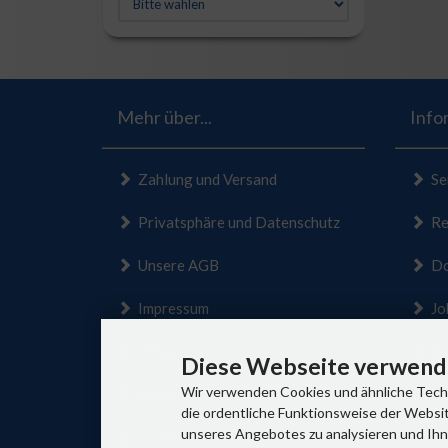
Mehr über...
Info
Zahlung und Versand
Se
Privatsphäre und Datenschutz
Ret
Unsere AGB
Do
Impressum
Jo
Widerrufsrecht
Alt
Diese Webseite verwende
Wir verwenden Cookies und ähnliche Techn
Batteriehinweis
Si
die ordentliche Funktionsweise der Websit
unseres Angebotes zu analysieren und Ihn
Cookie Einstellungen