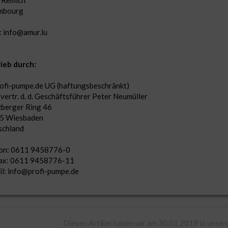
mbourg
: info@amur.lu
ieb durch:
ofi-pumpe.de UG (haftungsbeschränkt)
 vertr. d. d. Geschäftsführer Peter Neumüller
berger Ring 46
5 Wiesbaden
schland
fon: 0611 9458776-0
fax: 0611 9458776-11
l: info@profi-pumpe.de
Diesen Artikel haben wir am 30.01.2019 in unse