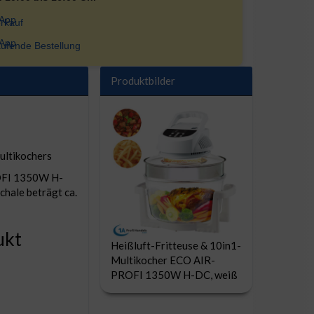
rkauf
ufende Bestellung
Produktbilder
ultikochers
ROFI 1350W H-
hale beträgt ca.
ukt
Heißluft-Fritteuse & 10in1-
Multikocher ECO AIR-
PROFI 1350W H-DC, weiß