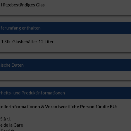
Hitzebeständiges Glas
eferumfang enthalten
1 Stk. Glasbehälter 12 Liter
ische Daten
rheits- und Produktinformationen
ellerinformationen & Verantwortliche Person für die EU:
.à r.l.
ue de la Gare
 Remich