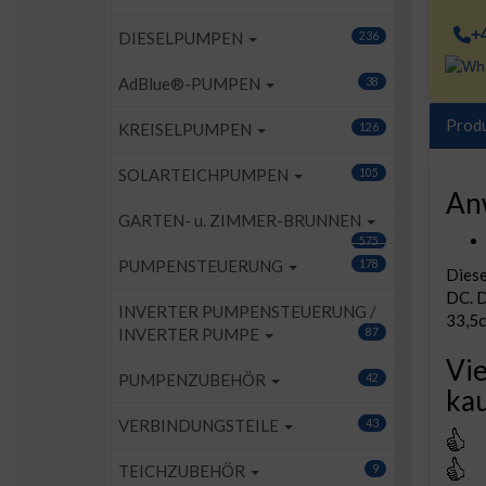
+
DIESELPUMPEN
236
AdBlue®-PUMPEN
38
Prod
KREISELPUMPEN
126
SOLARTEICHPUMPEN
105
An
GARTEN- u. ZIMMER-BRUNNEN
575
PUMPENSTEUERUNG
178
Diese
DC. D
INVERTER PUMPENSTEUERUNG /
33,5c
INVERTER PUMPE
87
Vie
PUMPENZUBEHÖR
42
kau
VERBINDUNGSTEILE
43
TEICHZUBEHÖR
9