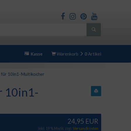
Kasse
Warenkorb
0
Artikel
 für 10in1-Multikocher
r 10in1-
24,95 EUR
inkl. 19 % MwSt. zzgl.
Versandkosten