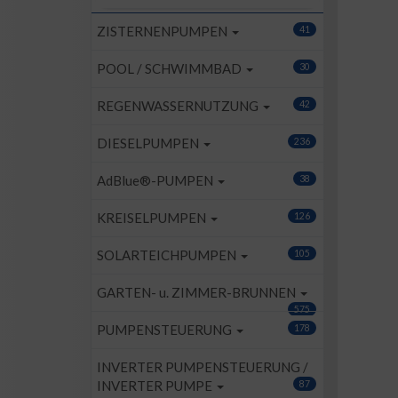
ZISTERNENPUMPEN
41
POOL / SCHWIMMBAD
30
REGENWASSERNUTZUNG
42
DIESELPUMPEN
236
AdBlue®-PUMPEN
38
KREISELPUMPEN
126
SOLARTEICHPUMPEN
105
GARTEN- u. ZIMMER-BRUNNEN
575
PUMPENSTEUERUNG
178
INVERTER PUMPENSTEUERUNG /
INVERTER PUMPE
87