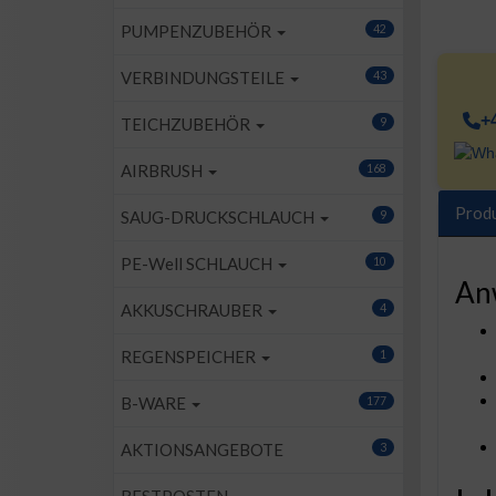
PUMPENZUBEHÖR
42
VERBINDUNGSTEILE
43
+
TEICHZUBEHÖR
9
AIRBRUSH
168
Prod
SAUG-DRUCKSCHLAUCH
9
PE-Well SCHLAUCH
10
An
AKKUSCHRAUBER
4
REGENSPEICHER
1
B-WARE
177
AKTIONSANGEBOTE
3