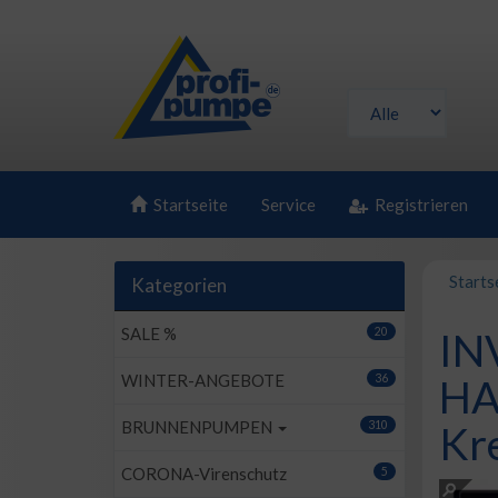
Startseite
Service
Registrieren
Starts
Kategorien
SALE %
20
IN
WINTER-ANGEBOTE
36
HA
BRUNNENPUMPEN
310
Kr
CORONA-Virenschutz
5