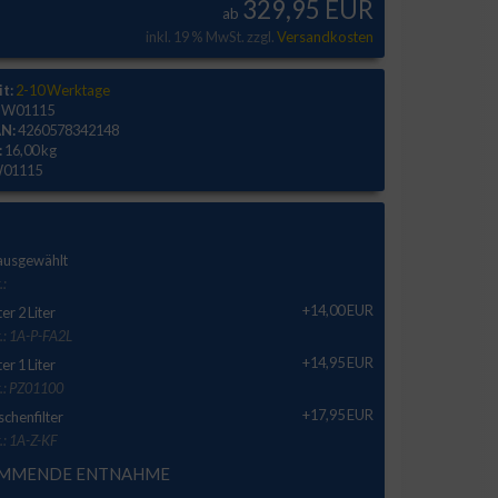
329,95 EUR
ab
inkl. 19 % MwSt. zzgl.
Versandkosten
it:
2-10 Werktage
W01115
N:
4260578342148
:
16,00 kg
01115
 ausgewählt
.:
+14,00 EUR
ter 2 Liter
.: 1A-P-FA2L
+14,95 EUR
ter 1 Liter
r.: PZ01100
+17,95 EUR
schenfilter
.: 1A-Z-KF
MMENDE ENTNAHME