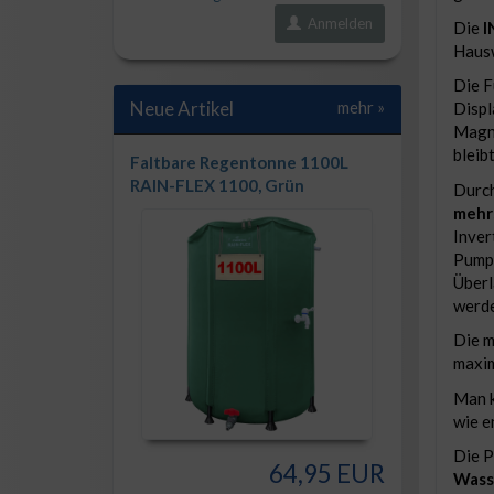
Anmelden
Die
I
Haus
Die F
Neue Artikel
mehr
»
Displ
Magne
bleib
Faltbare Regentonne 1100L
RAIN-FLEX 1100, Grün
Durch
mehr
Inver
Pumpe
Überl
werde
Die m
maxi
Man k
wie e
Die 
64,95 EUR
Wass