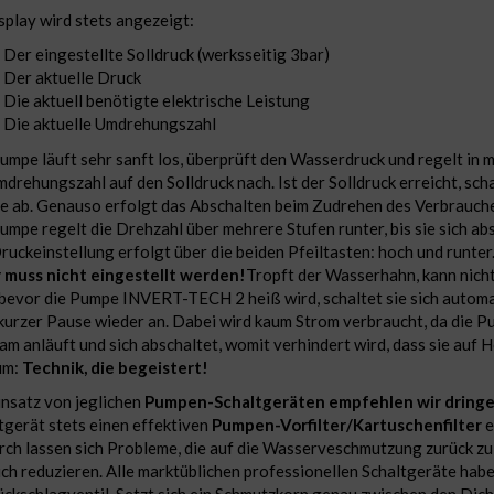
splay wird stets angezeigt:
Der eingestellte Solldruck (werksseitig 3bar)
Der aktuelle Druck
Die aktuell benötigte elektrische Leistung
Die aktuelle Umdrehungszahl
umpe läuft sehr sanft los, überprüft den Wasserdruck und regelt in 
mdrehungszahl auf den Solldruck nach. Ist der Solldruck erreicht, scha
 ab. Genauso erfolgt das Abschalten beim Zudrehen des Verbraucher
umpe regelt die Drehzahl über mehrere Stufen runter, bis sie sich abs
ruckeinstellung erfolgt über die beiden Pfeiltasten: hoch und runter
muss nicht eingestellt werden!
Tropft der Wasserhahn, kann nicht
bevor die Pumpe INVERT-TECH 2 heiß wird, schaltet sie sich automa
kurzer Pause wieder an. Dabei wird kaum Strom verbraucht, da die P
am anläuft und sich abschaltet, womit verhindert wird, dass sie auf 
um:
Technik, die begeistert!
insatz von jeglichen
Pumpen-Schaltgeräten empfehlen wir dring
tgerät stets einen effektiven
Pumpen-Vorfilter/Kartuschenfilter
e
ch lassen sich Probleme, die auf die Wasserveschmutzung zurück zu 
ich reduzieren. Alle marktüblichen professionellen Schaltgeräte hab