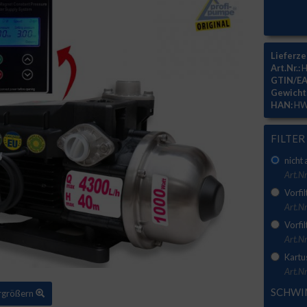
Lieferze
Art.Nr.:
H
GTIN/EA
Gewicht
HAN:
HW
FILTER
nicht
Art.Nr
Vorfil
Art.Nr
Vorfil
Art.N
Kartu
Art.Nr
SCHWI
ergrößern