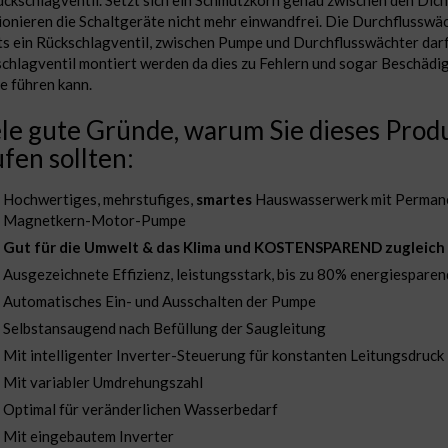
ückschlagventil. Setzt sich ein Schmutzkorn genau zwischen den Dich
ionieren die Schaltgeräte nicht mehr einwandfrei. Die Durchflusswä
ts ein Rückschlagventil, zwischen Pumpe und Durchflusswächter darf
chlagventil montiert werden da dies zu Fehlern und sogar Beschädi
 führen kann.
le gute Gründe, warum Sie dieses Prod
fen sollten:
Hochwertiges, mehrstufiges,
smartes
Hauswasserwerk mit Perman
Magnetkern-Motor-Pumpe
Gut für die Umwelt & das Klima und KOSTENSPAREND zugleich
Ausgezeichnete Effizienz, leistungsstark, bis zu 80% energiesparen
Automatisches Ein- und Ausschalten der Pumpe
Selbstansaugend nach Befüllung der Saugleitung
Mit intelligenter Inverter-Steuerung für konstanten Leitungsdruck
Mit variabler Umdrehungszahl
Optimal für veränderlichen Wasserbedarf
Mit eingebautem Inverter