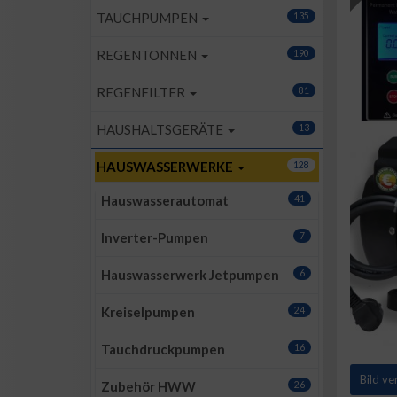
TAUCHPUMPEN
135
REGENTONNEN
190
REGENFILTER
81
HAUSHALTSGERÄTE
13
HAUSWASSERWERKE
128
Hauswasserautomat
41
Inverter-Pumpen
7
Hauswasserwerk Jetpumpen
6
Kreiselpumpen
24
Tauchdruckpumpen
16
Bild v
Zubehör HWW
26