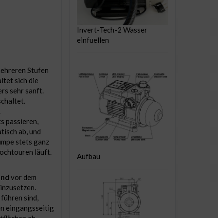
Invert-Tech-2 Wasser
einfuellen
mehreren Stufen
ltet sich die
s sehr sanft.
chaltet.
.
s passieren,
tisch ab, und
umpe stets ganz
Hochtouren läuft.
Aufbau
end
vor dem
inzusetzen.
führen sind,
en eingangsseitig