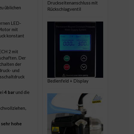
Druckseitenanschluss mit
zu üblichen
Rückschlagventil
dernen LED-
Motor mit
uck konstant
ECH 2 mit
schaften. Der
chalten der
druck- und
usschaltdruck
Bedienfeld + Display
bei
4 bar
und die
chvollziehen,
e
sehr hohe