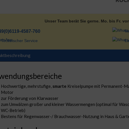
Unser Team berät Sie gerne. Mo. bis Fr. vo
49(0)6119-4587-760
Ve
Technischer Service
La
uktbeschreibung
wendungsbereiche
Hochwertige, mehrstufige,
smarte
Kreiselpumpe mit Permanent-M
Motor
zur Förderung von Klarwasser
zum Umwälzen großer und kleiner Wassermengen (optimal für Was
WC-Betrieb)
Bestens für Regenwasser-/ Brauchwasser-Nutzung in Haus & Gart