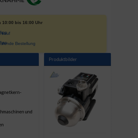
n 10:00 bis 16:00 Uhr
rkauf
ufende Bestellung
Produktbilder
agnetkern-
chmaschinen und
en