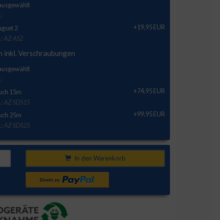
 ausgewählt
.:
+19,95 EUR
gset 2
.: AZ-AS2
h inkl. Verschraubungen
 ausgewählt
.:
+74,95 EUR
uch 15m
r.: AZ-SDS15
+99,95 EUR
uch 25m
r.: AZ-SDS25
In den Warenkorb