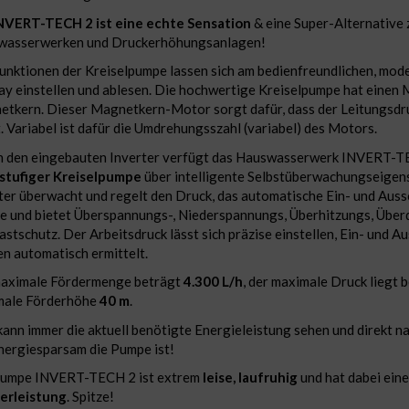
NVERT-TECH 2 ist eine echte Sensation
& eine Super-Alternative 
wasserwerken und Druckerhöhungsanlagen!
unktionen der Kreiselpumpe lassen sich am bedienfreundlichen, mo
ay einstellen und ablesen. Die hochwertige Kreiselpumpe hat einen 
tkern. Dieser Magnetkern-Motor sorgt dafür, dass der Leitungsdr
t. Variabel ist dafür die Umdrehungsszahl (variabel) des Motors.
 den eingebauten Inverter verfügt das Hauswasserwerk INVERT-T
stufiger Kreiselpumpe
über intelligente Selbstüberwachungseigen
ter überwacht und regelt den Druck, das automatische Ein- und Auss
 und bietet Überspannungs-, Niederspannungs, Überhitzungs, Über
astschutz. Der Arbeitsdruck lässt sich präzise einstellen, Ein- und A
n automatisch ermittelt.
aximale Fördermenge beträgt
4.300 L/h
, der maximale Druck liegt 
male Förderhöhe
40 m
.
ann immer die aktuell benötigte Energieleistung sehen und direkt na
nergiesparsam die Pumpe ist!
Pumpe INVERT-TECH 2 ist extrem
leise, laufruhig
und hat dabei ein
erleistung
. Spitze!