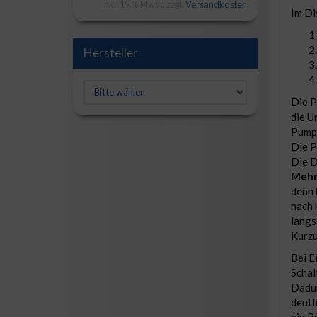
inkl. 19 % MwSt. zzgl.
Versandkosten
Im Di
Hersteller
Die P
die U
Pumpe
Die P
Die D
Mehr 
denn 
nach 
langs
Kurz
Bei E
Schal
Dadur
deutl