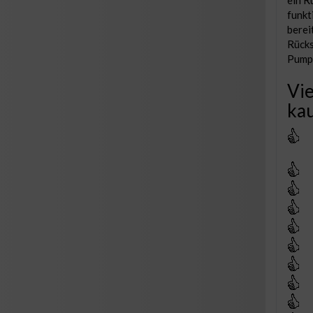
ein R
funkt
berei
Rücks
Pumpe
Vie
kau