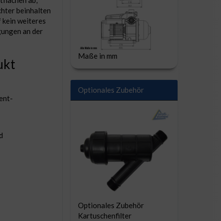
tflächen ab,
chter beinhalten
 kein weiteres
gungen an der
Maße in mm
ukt
Optionales Zubehör
ent-
d
Optionales Zubehör
Kartuschenfilter