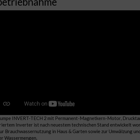
betriebnahme
Pumpe INVERT-TECH 2 mit Permanent-Magnetkern-Motor, Druckta
riertem Inverter ist nach neuestem technischen Stand entwickelt wor
zur Brauchwassernutzung in Haus & Garten sowie zur Umwälzung und
er Wassermengen.