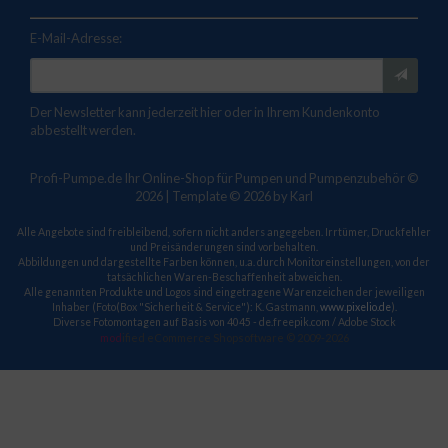
E-Mail-Adresse:
Der Newsletter kann jederzeit hier oder in Ihrem Kundenkonto
abbestellt werden.
Profi-Pumpe.de Ihr Online-Shop für Pumpen und Pumpenzubehör ©
2026 | Template © 2026 by Karl
Alle Angebote sind freibleibend, sofern nicht anders angegeben. Irrtümer, Druckfehler
und Preisänderungen sind vorbehalten.
Abbildungen und dargestellte Farben können, u.a. durch Monitoreinstellungen, von der
tatsächlichen Waren-Beschaffenheit abweichen.
Alle genannten Produkte und Logos sind eingetragene Warenzeichen der jeweiligen
Inhaber (Foto(Box "Sicherheit & Service"): K. Gastmann,
www.pixelio.de
).
Diverse Fotomontagen auf Basis von 4045 - de.freepik.com / Adobe Stock
mod
ified eCommerce Shopsoftware © 2009-2026