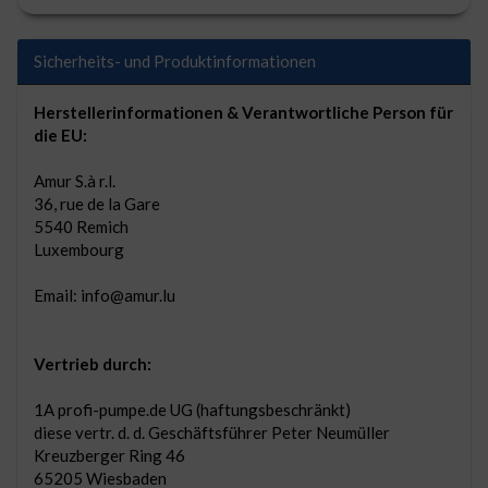
Sicherheits- und Produktinformationen
Herstellerinformationen & Verantwortliche Person für
die EU:
Amur S.à r.l.
36, rue de la Gare
5540 Remich
Luxembourg
Email: info@amur.lu
Vertrieb durch:
1A profi-pumpe.de UG (haftungsbeschränkt)
diese vertr. d. d. Geschäftsführer Peter Neumüller
Kreuzberger Ring 46
65205 Wiesbaden