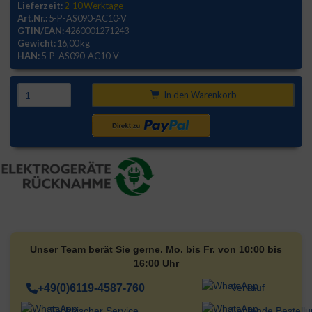
Lieferzeit:
2-10 Werktage
Art.Nr.:
5-P-AS090-AC10-V
GTIN/EAN:
4260001271243
Gewicht:
16,00 kg
HAN:
5-P-AS090-AC10-V
In den Warenkorb
Unser Team berät Sie gerne. Mo. bis Fr. von 10:00 bis
16:00 Uhr
+49(0)6119-4587-760
Verkauf
Technischer Service
Laufende Bestell