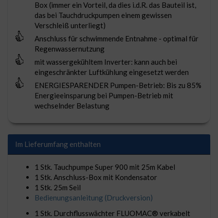
Box (immer ein Vorteil, da dies i.d.R. das Bauteil ist,
das bei Tauchdruckpumpen einem gewissen
Verschleiß unterliegt)
Anschluss für schwimmende Entnahme - optimal für
Regenwassernutzung
mit wassergekühltem Inverter: kann auch bei
eingeschränkter Luftkühlung eingesetzt werden
ENERGIESPARENDER Pumpen-Betrieb: Bis zu 85%
Energieeinsparung bei Pumpen-Betrieb mit
wechselnder Belastung
Im Lieferumfang enthalten
1 Stk. Tauchpumpe Super 900 mit 25m Kabel
1 Stk. Anschluss-Box mit Kondensator
1 Stk. 25m Seil
Bedienungsanleitung (Druckversion)
1 Stk. Durchflusswächter FLUOMAC® verkabelt