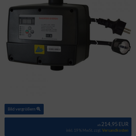
Bild vergrößern
214,95 EUR
ab
inkl. 19 % MwSt. zzgl.
Versandkosten