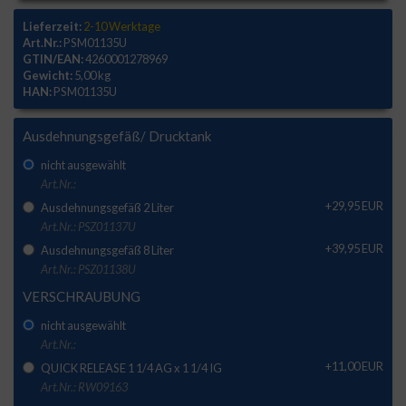
Lieferzeit:
2-10 Werktage
Art.Nr.:
PSM01135U
GTIN/EAN:
4260001278969
Gewicht:
5,00 kg
HAN:
PSM01135U
Ausdehnungsgefäß/ Drucktank
nicht ausgewählt
Art.Nr.:
+29,95 EUR
Ausdehnungsgefäß 2 Liter
Art.Nr.: PSZ01137U
+39,95 EUR
Ausdehnungsgefäß 8 Liter
Art.Nr.: PSZ01138U
VERSCHRAUBUNG
nicht ausgewählt
Art.Nr.:
+11,00 EUR
QUICK RELEASE 1 1/4 AG x 1 1/4 IG
Art.Nr.: RW09163