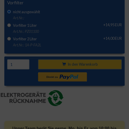
Vorfilter
nicht ausgewählt
Art.Nr.:
+14,95 EUR
Vorfilter 1 Liter
Art.Nr.: PZ01100
+14,00 EUR
Vorfilter 2 Liter
Art.Nr.: 1A-P-FA2L
In den Warenkorb
Unser Team berät Sie gerne. Mo. bis Fr. von 10:00 bis