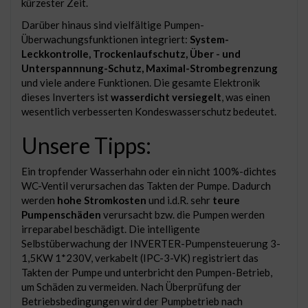
kürzester Zeit.
Darüber hinaus sind vielfältige Pumpen-
Überwachungsfunktionen integriert:
System-
Leckkontrolle, Trockenlaufschutz, Über - und
Unterspannnung-Schutz, Maximal-Strombegrenzung
und viele andere Funktionen. Die gesamte Elektronik
dieses Inverters ist
wasserdicht versiegelt
, was einen
wesentlich verbesserten Kondeswasserschutz bedeutet.
Unsere Tipps:
Ein tropfender Wasserhahn oder ein nicht 100%-dichtes
WC-Ventil verursachen das Takten der Pumpe. Dadurch
werden
hohe Stromkosten
und i.d.R. sehr
teure
Pumpenschäden
verursacht bzw. die Pumpen werden
irreparabel beschädigt. Die intelligente
Selbstüberwachung der INVERTER-Pumpensteuerung 3-
1,5KW 1*230V, verkabelt (IPC-3-VK) registriert das
Takten der Pumpe und unterbricht den Pumpen-Betrieb,
um Schäden zu vermeiden. Nach Überprüfung der
Betriebsbedingungen wird der Pumpbetrieb nach