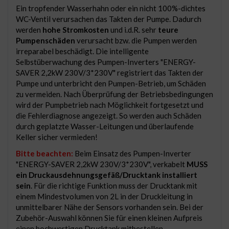
Ein tropfender Wasserhahn oder ein nicht 100%-dichtes
WC-Ventil verursachen das Takten der Pumpe. Dadurch
werden
hohe Stromkosten
und i.d.R. sehr
teure
Pumpenschäden
verursacht bzw. die Pumpen werden
irreparabel beschädigt. Die intelligente
Selbstüberwachung des Pumpen-Inverters "ENERGY-
SAVER 2,2kW 230V/3*230V" registriert das Takten der
Pumpe und unterbricht den Pumpen-Betrieb, um Schäden
zu vermeiden. Nach Überprüfung der Betriebsbedingungen
wird der Pumpbetrieb nach Möglichkeit fortgesetzt und
die Fehlerdiagnose angezeigt. So werden auch Schäden
durch geplatzte Wasser-Leitungen und überlaufende
Keller sicher vermieden!
Bitte beachten:
Beim Einsatz des Pumpen-Inverter
"ENERGY-SAVER 2,2kW 230V/3*230V", verkabelt
MUSS
ein Druckausdehnungsgefäß/Drucktank installiert
sein
. Für die richtige Funktion muss der Drucktank mit
einem Mindestvolumen von 2L in der Druckleitung in
unmittelbarer Nähe der Sensors vorhanden sein. Bei der
Zubehör-Auswahl können Sie für einen kleinen Aufpreis
einen hochwertigen Drucktank mitbestellen.