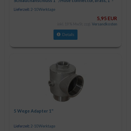
Schlauchanschluss 1" /Hose connector, brass, 1"-
male thread, 25mm hose connection, total length
Lieferzeit:
2-10 Werktage
app. 55mm
5,95 EUR
inkl. 19 % MwSt. zzgl.
Versandkosten
Details
5 Wege Adapter 1"
Lieferzeit:
2-10 Werktage