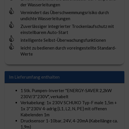
der Wasserleitungen
Vermindert das Überschwemmungsrisiko durch
undichte Wasserleitungen
Zuverlässiger integrierter Trockenlaufschutz mit
einstellbarem Auto-Start
intelligente Selbst-Überwachungsfunktionen
leicht zu bedienen durch voreingestellte Standard-
Werte
Im Lieferumfang enthalten
1 Stk. Pumpen-Inverter "ENERGY-SAVER 2,2kW
230V/3*230V", verkabelt
Verkabelung: 1x 230V SCHUKO Typ-F male 1,5m +
1x 3*230V 4-adrig [L1, L2, N, PE] mit offenen
Kabelenden 1m
Drucksensor 1-10bar, 24V, 4-20mA (Kabellänge ca.
1,9m)