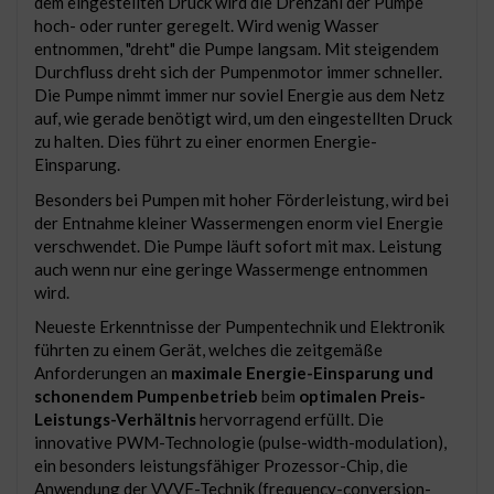
dem eingestellten Druck wird die Drehzahl der Pumpe
hoch- oder runter geregelt. Wird wenig Wasser
entnommen, "dreht" die Pumpe langsam. Mit steigendem
Durchfluss dreht sich der Pumpenmotor immer schneller.
Die Pumpe nimmt immer nur soviel Energie aus dem Netz
auf, wie gerade benötigt wird, um den eingestellten Druck
zu halten. Dies führt zu einer enormen Energie-
Einsparung.
Besonders bei Pumpen mit hoher Förderleistung, wird bei
der Entnahme kleiner Wassermengen enorm viel Energie
verschwendet. Die Pumpe läuft sofort mit max. Leistung
auch wenn nur eine geringe Wassermenge entnommen
wird.
Neueste Erkenntnisse der Pumpentechnik und Elektronik
führten zu einem Gerät, welches die zeitgemäße
Anforderungen an
maximale Energie-Einsparung und
schonendem Pumpenbetrieb
beim
optimalen Preis-
Leistungs-Verhältnis
hervorragend erfüllt. Die
innovative PWM-Technologie (pulse-width-modulation),
ein besonders leistungsfähiger Prozessor-Chip, die
Anwendung der VVVF-Technik (frequency-conversion-