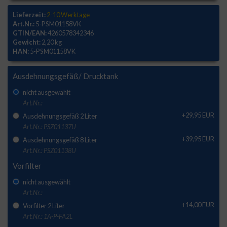
Lieferzeit:
2-10 Werktage
Art.Nr.:
5-PSM01158VK
GTIN/EAN:
4260578342346
Gewicht:
2,20 kg
HAN:
5-PSM01158VK
Ausdehnungsgefäß/ Drucktank
nicht ausgewählt
Art.Nr.:
+29,95 EUR
Ausdehnungsgefäß 2 Liter
Art.Nr.: PSZ01137U
+39,95 EUR
Ausdehnungsgefäß 8 Liter
Art.Nr.: PSZ01138U
Vorfilter
nicht ausgewählt
Art.Nr.:
+14,00 EUR
Vorfilter 2 Liter
Art.Nr.: 1A-P-FA2L