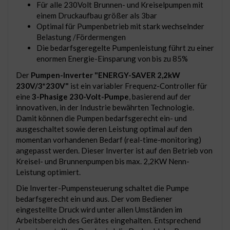
Für alle 230Volt Brunnen- und Kreiselpumpen mit
einem Druckaufbau größer als 3bar
Optimal für Pumpenbetrieb mit stark wechselnder
Belastung /Fördermengen
Die bedarfsgeregelte Pumpenleistung führt zu einer
enormen Energie-Einsparung von bis zu 85%
Der
Pumpen-Inverter "ENERGY-SAVER 2,2kW
230V/3*230V"
ist ein variabler Frequenz-Controller für
eine
3-Phasige 230-Volt-Pumpe
, basierend auf der
innovativen, in der Industrie bewährten Technologie.
Damit können die Pumpen bedarfsgerecht ein- und
ausgeschaltet sowie deren Leistung optimal auf den
momentan vorhandenen Bedarf (real-time-monitoring)
angepasst werden. Dieser Inverter ist auf den Betrieb von
Kreisel- und Brunnenpumpen bis max. 2,2KW Nenn-
Leistung optimiert.
Die Inverter-Pumpensteuerung schaltet die Pumpe
bedarfsgerecht ein und aus. Der vom Bediener
eingestellte Druck wird unter allen Umständen im
Arbeitsbereich des Gerätes eingehalten. Entsprechend