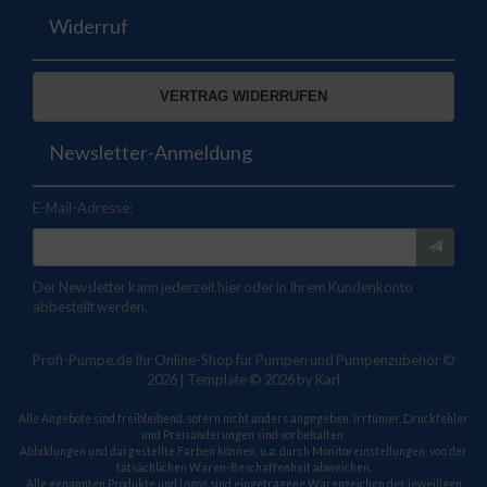
Widerruf
VERTRAG WIDERRUFEN
Newsletter-Anmeldung
E-Mail-Adresse:
Der Newsletter kann jederzeit hier oder in Ihrem Kundenkonto
abbestellt werden.
Profi-Pumpe.de Ihr Online-Shop für Pumpen und Pumpenzubehör ©
2026 | Template © 2026 by Karl
Alle Angebote sind freibleibend, sofern nicht anders angegeben. Irrtümer, Druckfehler
und Preisänderungen sind vorbehalten.
Abbildungen und dargestellte Farben können, u.a. durch Monitoreinstellungen, von der
tatsächlichen Waren-Beschaffenheit abweichen.
Alle genannten Produkte und Logos sind eingetragene Warenzeichen der jeweiligen