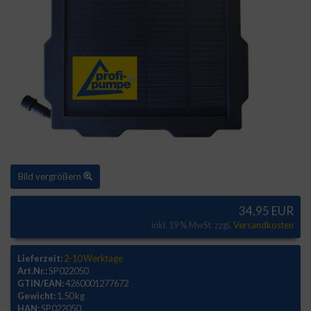
Bild vergrößern
34,95 EUR
inkl. 19 % MwSt. zzgl.
Versandkosten
Lieferzeit:
2-10 Werktage
Art.Nr.:
SP022050
GTIN/EAN:
4260001277672
Gewicht:
1,50 kg
HAN:
SP022050