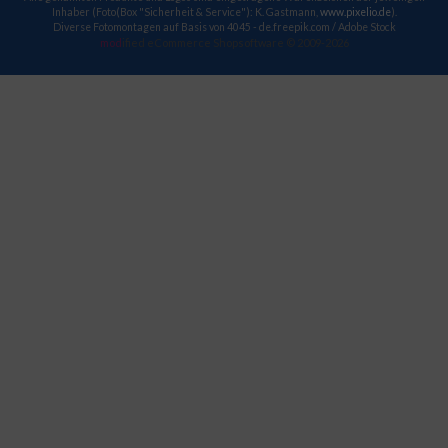
Inhaber (Foto(Box "Sicherheit & Service"): K. Gastmann,
www.pixelio.de
).
Diverse Fotomontagen auf Basis von 4045 - de.freepik.com / Adobe Stock
mod
ified eCommerce Shopsoftware © 2009-2026