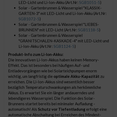
LED-Licht und Li-Ion-Akku (Art.Nr:
SGB1051-5
)
Solar - Gartenbrunnen & Wasserspiel "KLASSIK-
GARTEN-3" mit LED-Licht und Li-Ion-Akku (Art.Nr:
SGB1072-5
)
Solar - Gartenbrunnen & Wasserspiel "LIEBES-
BRUNNEN" mit LED-Licht (Art.Nr:
SGB1118-5
)
Solar - Gartenbrunnen & Wasserspiel
"GRANITSCHALEN-KASKADE-4" mit LED-Licht und
Li-Ion-Akku (Art.Nr:
SGB1124-5
)
Produkt-Info zum Li-Ion-Akku:
Die innovativen Li-Ion-Akkus haben keinen Memory-
Effekt. Das ist besonders bei häufigen Auf- und
Entladevorgängen wie bei Solarteichpumpen enorm
wichtig, um langfristig die
optimale Akku-Kapazität
zu
erreichen. Die Li-Ion-Akkus sind wesentlich besser
bezüglich Temperaturschwankungen als herkömmliche
Akkus. Es erwartet Sie ein länger andauerndes und
lebendigeres Wasserspiel. Die Funktion des Solar-
Brunnens startet bereits bei minimaler Aufladung -
automatisch! Als
Schutz vor Tiefentladung
erfolgt eine
automatische Abschaltung bei Erreichen des Mindest-