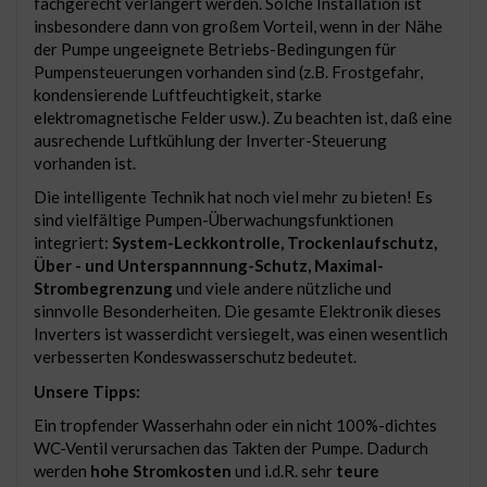
fachgerecht verlängert werden. Solche Installation ist
insbesondere dann von großem Vorteil, wenn in der Nähe
der Pumpe ungeeignete Betriebs-Bedingungen für
Pumpensteuerungen vorhanden sind (z.B. Frostgefahr,
kondensierende Luftfeuchtigkeit, starke
elektromagnetische Felder usw.). Zu beachten ist, daß eine
ausrechende Luftkühlung der Inverter-Steuerung
vorhanden ist.
Die intelligente Technik hat noch viel mehr zu bieten! Es
sind vielfältige Pumpen-Überwachungsfunktionen
integriert:
System-Leckkontrolle, Trockenlaufschutz,
Über - und Unterspannnung-Schutz, Maximal-
Strombegrenzung
und viele andere nützliche und
sinnvolle Besonderheiten. Die gesamte Elektronik dieses
Inverters ist wasserdicht versiegelt, was einen wesentlich
verbesserten Kondeswasserschutz bedeutet.
Unsere Tipps:
Ein tropfender Wasserhahn oder ein nicht 100%-dichtes
WC-Ventil verursachen das Takten der Pumpe. Dadurch
werden
hohe Stromkosten
und i.d.R. sehr
teure