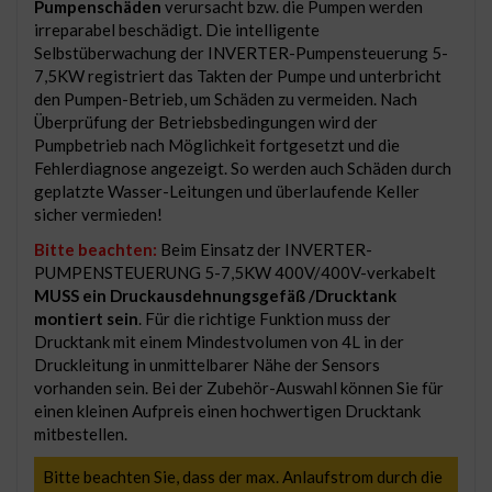
Pumpenschäden
verursacht bzw. die Pumpen werden
irreparabel beschädigt. Die intelligente
Selbstüberwachung der INVERTER-Pumpensteuerung 5-
7,5KW registriert das Takten der Pumpe und unterbricht
den Pumpen-Betrieb, um Schäden zu vermeiden. Nach
Überprüfung der Betriebsbedingungen wird der
Pumpbetrieb nach Möglichkeit fortgesetzt und die
Fehlerdiagnose angezeigt. So werden auch Schäden durch
geplatzte Wasser-Leitungen und überlaufende Keller
sicher vermieden!
Bitte beachten:
Beim Einsatz der INVERTER-
PUMPENSTEUERUNG 5-7,5KW 400V/400V-verkabelt
MUSS ein Druckausdehnungsgefäß /Drucktank
montiert sein
. Für die richtige Funktion muss der
Drucktank mit einem Mindestvolumen von 4L in der
Druckleitung in unmittelbarer Nähe der Sensors
vorhanden sein. Bei der Zubehör-Auswahl können Sie für
einen kleinen Aufpreis einen hochwertigen Drucktank
mitbestellen.
Bitte beachten Sie, dass der max. Anlaufstrom durch die