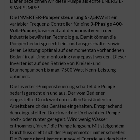
Daher bezeichnen wir diese Pumpe als echte ENERGIE-
SPARPUMPE!
Die
INVERTER-Pumpensteuerung 5-7,5KW
ist ein
variabler Frequenz-Controller für eine
3-Phasige 400-
Volt-Pumpe
, basierend auf der innovativen in der
Industrie bewährten Technologie. Damit können die
Pumpen bedarfsgerecht ein- und ausgeschaltet sowie
deren Leistung optimal auf den momentan vorhandenen
Bedarf (real-time-monitoring) angepasst werden. Dieser
Inverter ist auf den Betrieb von Kreisel- und
Brunnenpumpen bis max. 7500 Watt Nenn-Leistung
optimiert.
Die Inverter-Pumpensteuerung schaltet die Pumpe
bedarfsgerecht ein und aus. Der vom Bediener
eingestellte Druck wird unter allen Umständen im
Arbeitsbereich des Gerätes eingehalten. Entsprechend
dem eingestellten Druck wird die Drehzahl der Pumpe
hoch- oder runter geregelt. Wird wenig Wasser
entnommen, "dreht" die Pumpe langsam. Mit steigendem
Durchfluss dreht sich der Pumpenmotor immer schneller.
Die Pumpe nimmt immer nur soviel Energie aus dem Netz