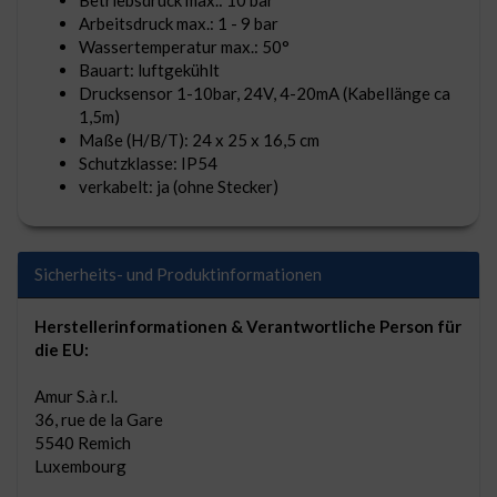
Arbeitsdruck max.: 1 - 9 bar
Wassertemperatur max.: 50°
Bauart: luftgekühlt
Drucksensor 1-10bar, 24V, 4-20mA (Kabellänge ca
1,5m)
Maße (H/B/T): 24 x 25 x 16,5 cm
Schutzklasse: IP54
verkabelt: ja (ohne Stecker)
Sicherheits- und Produktinformationen
Herstellerinformationen & Verantwortliche Person für
die EU:
Amur S.à r.l.
36, rue de la Gare
5540 Remich
Luxembourg