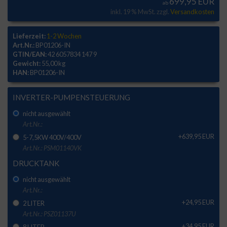
699,95 EUR
ab
inkl. 19 % MwSt. zzgl.
Versandkosten
Lieferzeit:
1-2 Wochen
Art.Nr.:
BP01206-IN
GTIN/EAN:
42 6057834 147 9
Gewicht:
55,00 kg
HAN:
BP01206-IN
INVERTER-PUMPENSTEUERUNG
nicht ausgewählt
Art.Nr.:
+639,95 EUR
5-7,5KW 400V/400V
Art.Nr.: PSM01140VK
DRUCKTANK
nicht ausgewählt
Art.Nr.:
+24,95 EUR
2 LITER
Art.Nr.: PSZ01137U
+34,95 EUR