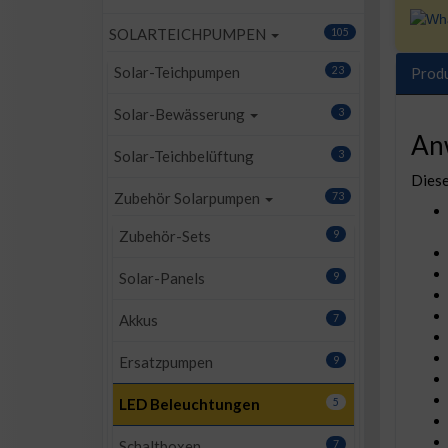
SOLARTEICHPUMPEN
105
Solar-Teichpumpen
23
Prod
Solar-Bewässerung
3
An
Solar-Teichbelüftung
3
Diese
Zubehör Solarpumpen
73
Zubehör-Sets
9
Solar-Panels
9
Akkus
7
Ersatzpumpen
9
LED Beleuchtungen
5
Schaltboxen
7