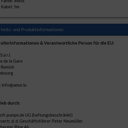
Farbe: Weiß
Kabel: 5m
rheits- und Produktinformationen
ellerinformationen & Verantwortliche Person für die EU:
.à r.l.
ue de la Gare
 Remich
mbourg
: info@amur.lu
ieb durch:
ofi-pumpe.de UG (haftungsbeschränkt)
 vertr. d. d. Geschäftsführer Peter Neumüller
berger Ring 46