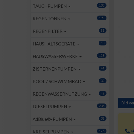
TAUCHPUMPEN
135
REGENTONNEN
190
REGENFILTER
81
HAUSHALTSGERÄTE
13
HAUSWASSERWERKE
128
ZISTERNENPUMPEN
41
POOL / SCHWIMMBAD
30
REGENWASSERNUTZUNG
42
Bild v
DIESELPUMPEN
236
AdBlue®-PUMPEN
38
+
KREISELPUMPEN
126