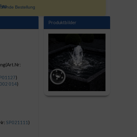
ufende Bestellung
Produktbilder
ng(Art.Nr:
P01127
)
 002 014
)
Nr:
SP021111
)