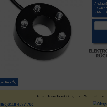
Art.Nr.:
5
Gewicht
HAN:
5 0
ergrößern
Unser Team berät Sie gerne. Mo. bis Fr. vo
49(0)6119-4587-760
Ve