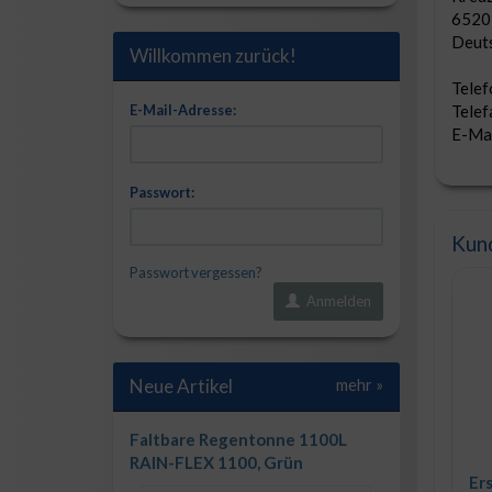
6520
Deut
Willkommen zurück!
Tele
E-Mail-Adresse:
Tele
E-Mai
Passwort:
Kund
Passwort vergessen?
Anmelden
Neue Artikel
mehr
»
Faltbare Regentonne 1100L
RAIN-FLEX 1100, Grün
Er