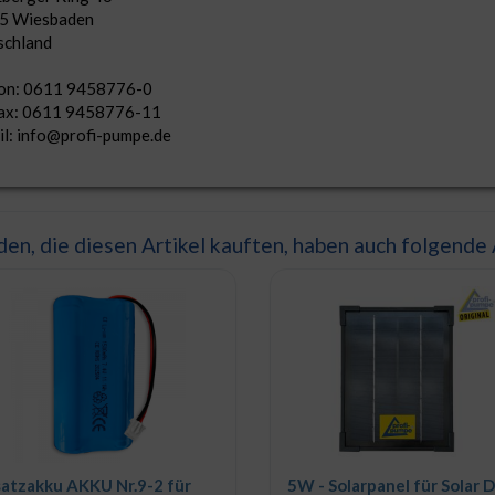
5 Wiesbaden
schland
fon: 0611 9458776-0
fax: 0611 9458776-11
l: info@profi-pumpe.de
en, die diesen Artikel kauften, haben auch folgende A
satzakku AKKU Nr.9-2 für
5W - Solarpanel für Solar 