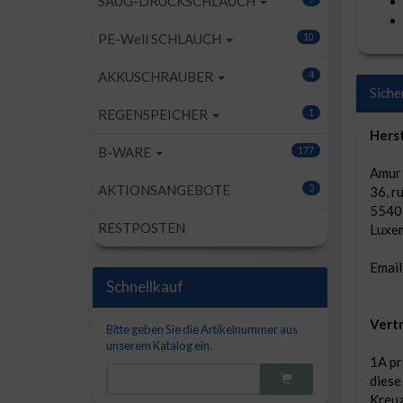
SAUG-DRUCKSCHLAUCH
PE-Well SCHLAUCH
10
AKKUSCHRAUBER
4
Siche
REGENSPEICHER
1
Herst
B-WARE
177
Amur S
AKTIONSANGEBOTE
3
36, r
5540
RESTPOSTEN
Luxe
Email
Schnellkauf
Vertr
Bitte geben Sie die Artikelnummer aus
unserem Katalog ein.
1A pr
diese
Kreuz