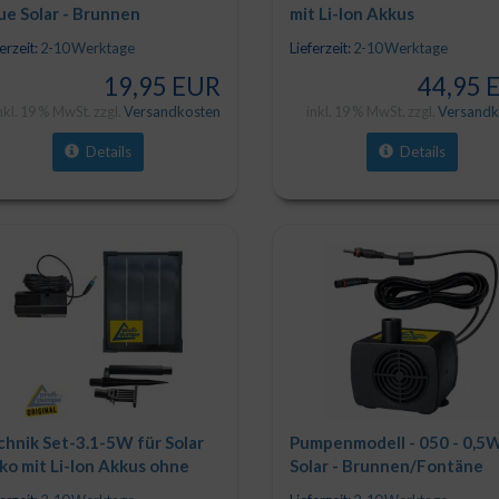
ue Solar - Brunnen
mit Li-Ion Akkus
,4V/1,5Ah/11,1Wh)
erzeit:
2-10 Werktage
Lieferzeit:
2-10 Werktage
19,95 EUR
44,95 
nkl. 19 % MwSt. zzgl.
Versandkosten
inkl. 19 % MwSt. zzgl.
Versandk
Details
Details
chnik Set-3.1-5W für Solar
Pumpenmodell - 050 - 0,5W
ko mit Li-Ion Akkus ohne
Solar - Brunnen/Fontäne
D Licht