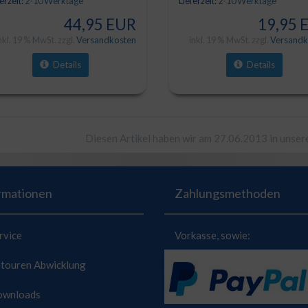
erzeit:
2-10 Werktage
Lieferzeit:
2-10 Werktage
44,95 EUR
19,95 
nkl. 19 % MwSt. zzgl.
Versandkosten
inkl. 19 % MwSt. zzgl.
Versandk
Details
Details
Diesen Artikel haben wir am 27.06.2013 in unse
rmationen
Zahlungsmethoden
rvice
Vorkasse, sowie:
ouren Abwicklung
wnloads