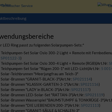
Technischer Service
La
uktbeschreibung
wendungsbereiche
r LED Ring passt zu folgenden Solarpumpen-Sets:*
Teichpumpen-Set Solar Oslo 300-2 Light + Remote mit Fernbedienu
SP01122-3
)
Teichpumpen-Set Solar Oslo 300-4 Light + Remote (RGB)(Art.Nr:
S
Teichpumpen-Set Solar "Rügen 200-1" mit LED-Licht(Art.Nr:
5 001
Solar-Teichbrunnen "Meerjungfrau am Teich-3"
Solar-Brunnen "GRANIT-BLACK-3"(Art.Nr:
SP021114
)
Solar-Brunnen "KLASSIK-GARTEN-3-1"(Art.Nr:
SP021116
)
Solar-Brunnen "LADY in BLACK-3"(Art.Nr:
SP021117
)
Solar-Brunnen LED-Solar-Set "RATTAN-3"(Art.Nr:
SP021119
)
Solar-Brunnen Wasserspiel "BAUMSTUMPF & TONKRÜGE-3"(Art.
Solar-Brunnen "DIE LIEBENDEN 200-3"(Art.Nr:
SP021113
)
Solar-Brunnen "GRANIT-SÄULE & SCHALEN-3"