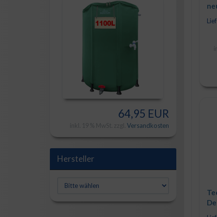
ne
(7
Lief
i
64,95 EUR
inkl. 19 % MwSt. zzgl.
Versandkosten
Hersteller
Te
De
LE