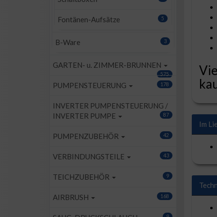
Fontänen-Aufsätze
5
B-Ware
3
GARTEN- u. ZIMMER-BRUNNEN
Vie
575
kau
PUMPENSTEUERUNG
178
INVERTER PUMPENSTEUERUNG /
INVERTER PUMPE
87
Im Li
PUMPENZUBEHÖR
42
VERBINDUNGSTEILE
43
TEICHZUBEHÖR
9
Techn
AIRBRUSH
168
9