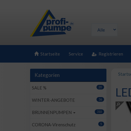
Startseite
Service
Registrieren
Starts
Kategorien
SALE %
20
LED
WINTER-ANGEBOTE
36
BRUNNENPUMPEN
310
CORONA-Virenschutz
5