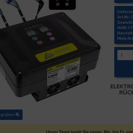
Lieferze
Art.Nr.:
5
Gewicht
HAN:
5-
Herstell
Mehr Art
ergrößern
Unser Team berät Sie gerne. Mo. bis Fr. vo