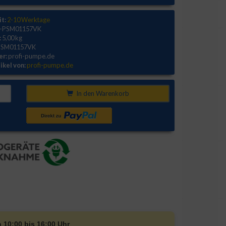
it:
2-10 Werktage
-PSM01157VK
:
5,00 kg
PSM01157VK
er:
profi-pumpe.de
ikel von:
profi-pumpe.de
In den Warenkorb
n 10:00 bis 16:00 Uhr