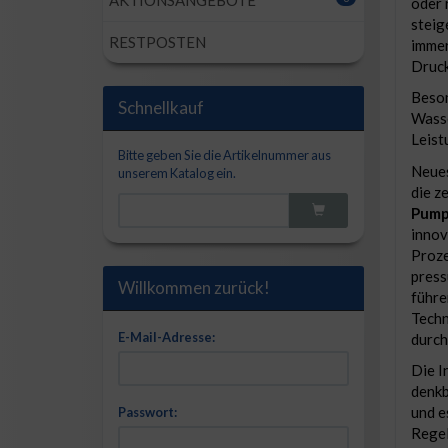
AKTIONSANGEBOTE
oder 
steig
RESTPOSTEN
immer
Druck
Beson
Schnellkauf
Wasse
Leist
Bitte geben Sie die Artikelnummer aus
Neues
unserem Katalog ein.
die z
Pump
innov
Proze
press
Willkommen zurück!
führe
Techn
E-Mail-Adresse:
durch
Die I
denkb
und e
Passwort:
Regel