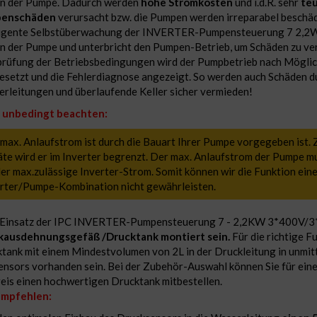
n der Pumpe. Dadurch werden
hohe Stromkosten
und i.d.R. sehr
te
enschäden
verursacht bzw. die Pumpen werden irreparabel beschäd
ligente Selbstüberwachung der INVERTER-Pumpensteuerung 7 2,2W 
n der Pumpe und unterbricht den Pumpen-Betrieb, um Schäden zu ve
rüfung der Betriebsbedingungen wird der Pumpbetrieb nach Möglic
esetzt und die Fehlerdiagnose angezeigt. So werden auch Schäden d
rleitungen und überlaufende Keller sicher vermieden!
e unbedingt beachten:
max. Anlaufstrom ist durch die Bauart Ihrer Pumpe vorgegeben ist. 
te wird er im Inverter begrenzt. Der max. Anlaufstrom der Pumpe mus
der max.zulässige Inverter-Strom. Somit können wir die Funktion eine
rter/Pumpe-Kombination nicht gewährleisten.
 Einsatz der IPC INVERTER-Pumpensteuerung 7 - 2,2KW 3*400V/
kausdehnungsgefäß /Drucktank montiert sein.
Für die richtige F
tank mit einem Mindestvolumen von 2L in der Druckleitung in unmit
ensors vorhanden sein. Bei der Zubehör-Auswahl können Sie für eine
eis einen hochwertigen Drucktank mitbestellen.
empfehlen: