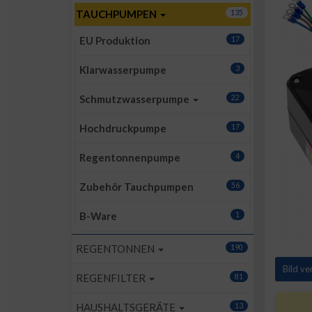
TAUCHPUMPEN
135
EU Produktion
17
Klarwasserpumpe
3
Schmutzwasserpumpe
22
Hochdruckpumpe
17
Regentonnenpumpe
4
Zubehör Tauchpumpen
56
B-Ware
1
REGENTONNEN
190
Bild v
REGENFILTER
81
HAUSHALTSGERÄTE
13