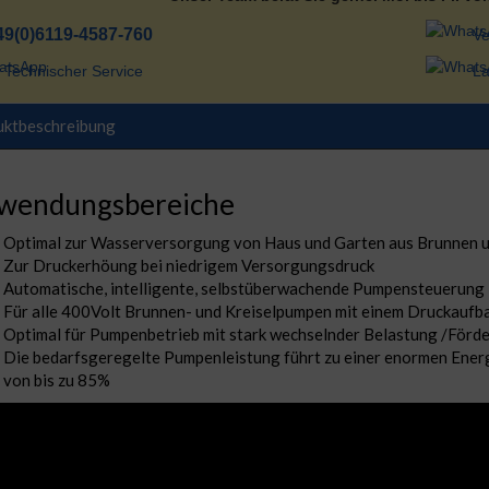
49(0)6119-4587-760
Ve
Technischer Service
La
uktbeschreibung
wendungsbereiche
Optimal zur Wasserversorgung von Haus und Garten aus Brunnen 
Zur Druckerhöung bei niedrigem Versorgungsdruck
Automatische, intelligente, selbstüberwachende Pumpensteuerung
Für alle 400Volt Brunnen- und Kreiselpumpen mit einem Druckaufb
Optimal für Pumpenbetrieb mit stark wechselnder Belastung /För
Die bedarfsgeregelte Pumpenleistung führt zu einer enormen Ener
von bis zu 85%