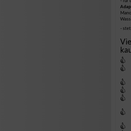
- für
Adap
Manom
Wasse
- ste
Vie
kau