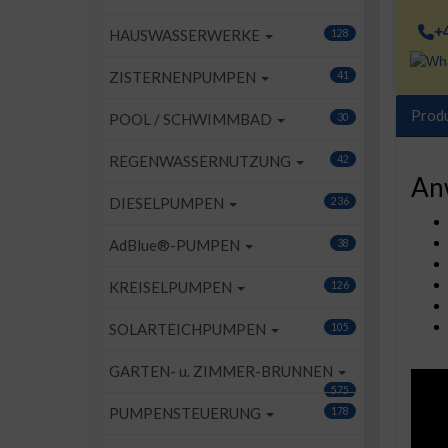
+
HAUSWASSERWERKE
128
ZISTERNENPUMPEN
41
Prod
POOL / SCHWIMMBAD
30
REGENWASSERNUTZUNG
42
An
DIESELPUMPEN
236
AdBlue®-PUMPEN
38
KREISELPUMPEN
126
SOLARTEICHPUMPEN
105
GARTEN- u. ZIMMER-BRUNNEN
575
PUMPENSTEUERUNG
178