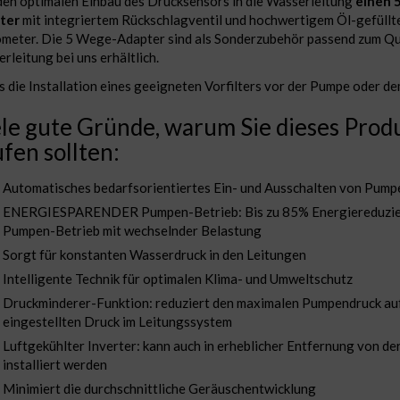
 den optimalen Einbau des Drucksensors in die Wasserleitung
einen 
ter
mit integriertem Rückschlagventil und hochwertigem Öl-gefüllt
eter. Die 5 Wege-Adapter sind als Sonderzubehör passend zum Qu
rleitung bei uns erhältlich.
ts die Installation eines geeigneten Vorfilters vor der Pumpe oder de
le gute Gründe, warum Sie dieses Prod
fen sollten:
Automatisches bedarfsorientiertes Ein- und Ausschalten von Pump
ENERGIESPARENDER Pumpen-Betrieb: Bis zu 85% Energiereduzie
Pumpen-Betrieb mit wechselnder Belastung
Sorgt für konstanten Wasserdruck in den Leitungen
Intelligente Technik für optimalen Klima- und Umweltschutz
Druckminderer-Funktion: reduziert den maximalen Pumpendruck au
eingestellten Druck im Leitungssystem
Luftgekühlter Inverter: kann auch in erheblicher Entfernung von d
installiert werden
Minimiert die durchschnittliche Geräuschentwicklung