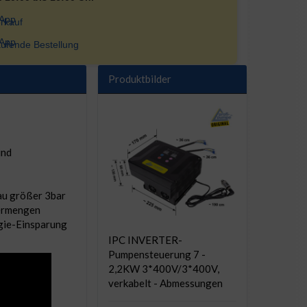
rkauf
ufende Bestellung
Produktbilder
und
au größer 3bar
dermengen
gie-Einsparung
IPC INVERTER-
Pumpensteuerung 7 -
2,2KW 3*400V/3*400V,
verkabelt - Abmessungen