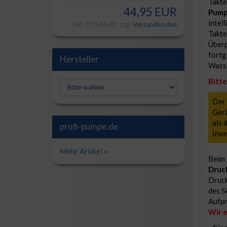
Takte
44,95 EUR
Pump
intel
inkl. 19 % MwSt. zzgl.
Versandkosten
Takte
Überp
fortg
Hersteller
Wasse
Bitt
Der 
Gerä
als 
profi-pumpe.de
Inve
Mehr Artikel
»
Beim
Druc
Druck
des S
Aufpr
Wir 