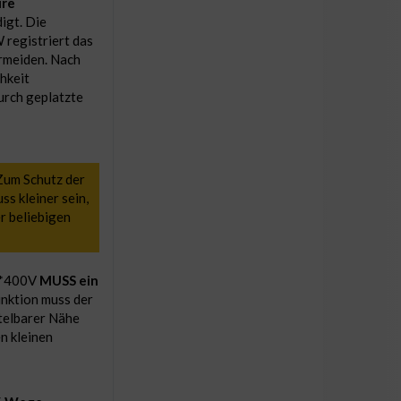
ure
igt. Die
registriert das
rmeiden. Nach
hkeit
urch geplatzte
Zum Schutz der
s kleiner sein,
r beliebigen
3*400V
MUSS ein
unktion muss der
telbarer Nähe
n kleinen