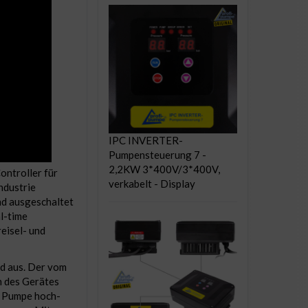
IPC INVERTER-
Pumpensteuerung 7 -
2,2KW 3*400V/3*400V,
ontroller für
verkabelt - Display
Industrie
nd ausgeschaltet
l-time
eisel- und
d aus. Der vom
h des Gerätes
r Pumpe hoch-