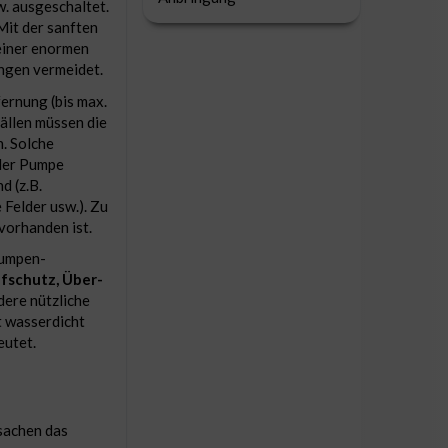
. ausgeschaltet.
it der sanften
einer enormen
ngen vermeidet.
ernung (bis max.
Fällen müssen die
. Solche
 der Pumpe
 (z.B.
Felder usw.). Zu
vorhanden ist.
 Pumpen-
fschutz, Über-
dere nützliche
t wasserdicht
eutet.
sachen das