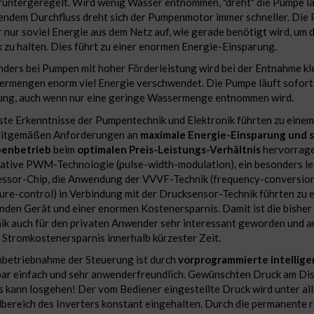
runtergeregelt. Wird wenig Wasser entnommen, "dreht" die Pumpe l
endem Durchfluss dreht sich der Pumpenmotor immer schneller. Die
 nur soviel Energie aus dem Netz auf, wie gerade benötigt wird, um 
 zu halten. Dies führt zu einer enormen Energie-Einsparung.
ders bei Pumpen mit hoher Förderleistung wird bei der Entnahme kl
rmengen enorm viel Energie verschwendet. Die Pumpe läuft sofort 
ung, auch wenn nur eine geringe Wassermenge entnommen wird.
te Erkenntnisse der Pumpentechnik und Elektronik führten zu einem
eitgemäßen Anforderungen an
maximale Energie-Einsparung und
enbetrieb
beim
optimalen Preis-Leistungs-Verhältnis
hervorragen
ative PWM-Technologie (pulse-width-modulation), ein besonders le
ssor-Chip, die Anwendung der VVVF-Technik (frequency-conversion
ure-control) in Verbindung mit der Drucksensor-Technik führten zu 
nden Gerät und einer enormen Kostenersparnis. Damit ist die bisher
ik auch für den privaten Anwender sehr interessant geworden und am
 Stromkostenersparnis innerhalb kürzester Zeit.
nbetriebnahme der Steuerung ist durch
vorprogrammierte intellig
ar einfach und sehr anwenderfreundlich. Gewünschten Druck am Disp
s kann losgehen! Der vom Bediener eingestellte Druck wird unter a
bereich des Inverters konstant eingehalten. Durch die permanente r