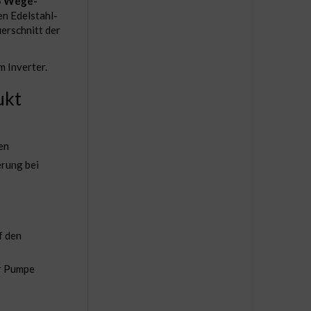
5 Wege-
en Edelstahl-
erschnitt der
m Inverter.
ukt
en
rung bei
f den
er Pumpe