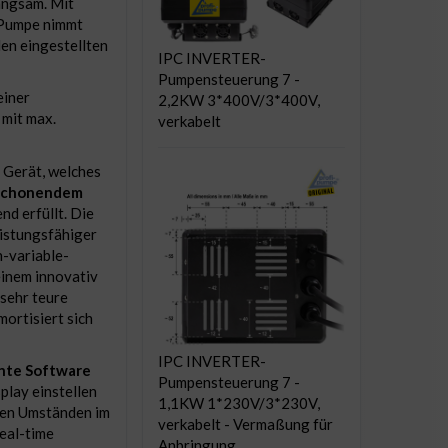
angsam. Mit
 Pumpe nimmt
den eingestellten
IPC INVERTER-
Pumpensteuerung 7 -
einer
2,2KW 3*400V/3*400V,
mit max.
verkabelt
 Gerät, welches
 schonendem
d erfüllt. Die
istungsfähiger
-variable-
einem innovativ
 sehr teure
ortisiert sich
IPC INVERTER-
ente Software
Pumpensteuerung 7 -
lay einstellen
1,1KW 1*230V/3*230V,
llen Umständen im
verkabelt - Vermaßung für
eal-time
Anbringung