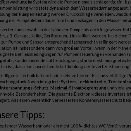
überwachung im System wird die Pumpe niemals schlagartig ein- bzw
umpenleistung wird stets dynamisch dem Wasserbedarf angepasst. M
sung der Pumpenleistung werden Druckschläge vermieden, was zu 
ung der Pumpenlebensdauer führt und Leckagen in den Wasserleitu
nverter kann sowohl in der Nähe der Pumpe als auch in gewisser Entf
m, z.B. Garage, Keller, Geräteraum...) installiert werden. In solchen 
 zur Pumpe und Sensor entsprechend fachgerecht verlängert werden
llation ist insbesondere dann von großem Vorteil, wenn in der Nähe
ignete Betriebsbedingungen für Pumpensteuerungen vorhanden sind
gefahr, kondensierende Luftfeuchtigkeit, starke elektromagnetische 
ten ist, dass eine ausreichende Luftkühlung der Inverter-Steuerung 
ntelligente Technik hat noch viel mehr zu bieten! Es sind vielfältige
achungsfunktionen integriert:
System-Leckkontrolle, Trockenlau
Unterspannungs-Schutz, Maximal-Strombegrenzung
und viele an
innvolle Besonderheiten. Die gesamte Elektronik dieses Inverters is
egelt, was einen wesentlich verbesserten Kondenswasserschutz bed
sere Tipps:
ropfender Wasserhahn oder ein nicht 100%-dichtes WC-Ventil verur