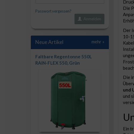
Druck
Die P
Passwort vergessen?
Anpas
Anmelden
Erhöh
Der I
10-15
Neue Artikel
mehr
»
Kabel
Insta
ungee
Faltbare Regentonne 550L
Frost
RAIN-FLEX 550, Grün
beach
Die i
Überw
und 
und s
versi
Un
Ein t