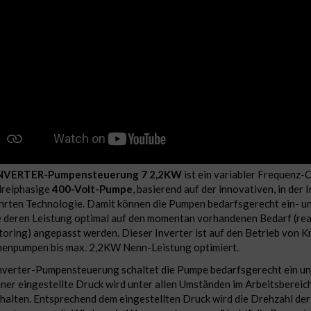
NVERTER-Pumpensteuerung 7 2,2KW
ist ein variabler Frequenz-C
dreiphasige
400-Volt-Pumpe
, basierend auf der innovativen, in der 
rten Technologie. Damit können die Pumpen bedarfsgerecht ein- u
 deren Leistung optimal auf den momentan vorhandenen Bedarf (rea
oring) angepasst werden. Dieser Inverter ist auf den Betrieb von Kr
enpumpen bis max. 2,2KW Nenn-Leistung optimiert.
nverter-Pumpensteuerung schaltet die Pumpe bedarfsgerecht ein un
ner eingestellte Druck wird unter allen Umständen im Arbeitsbereic
halten. Entsprechend dem eingestellten Druck wird die Drehzahl de