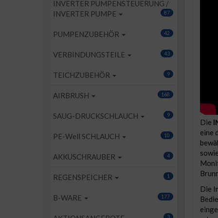
INVERTER PUMPENSTEUERUNG /
INVERTER PUMPE
87
PUMPENZUBEHÖR
42
VERBINDUNGSTEILE
43
TEICHZUBEHÖR
9
AIRBRUSH
168
SAUG-DRUCKSCHLAUCH
9
Die
I
eine 
PE-Well SCHLAUCH
10
bewäh
sowie
AKKUSCHRAUBER
4
Monit
Brunn
REGENSPEICHER
1
Die I
B-WARE
177
Bedie
einge
3