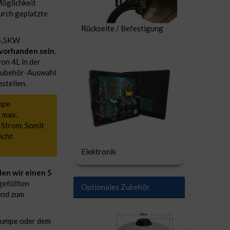
öglichkeit
urch geplatzte
Rückseite / Befestigung
5,5KW
vorhanden sein
.
on 4L in der
 Zubehör-Auswahl
stellen.
mpe
 max.
-Strom. Somit
icht
Elektronik
en wir einen 5
gefüllten
Optionales Zubehör
end zum
 Pumpe oder dem