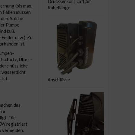
Drucksensor | ca 1,5m
ernung (bis max.
Kabellänge
en Fällen müssen
rden. Solche
 der Pumpe
d (z.B.
Felder usw.). Zu
orhanden ist.
 Pumpen-
fschutz, Über -
dere nützliche
t wasserdicht
tet.
Anschlüsse
sachen das
ure
igt. Die
W registriert
u vermeiden.