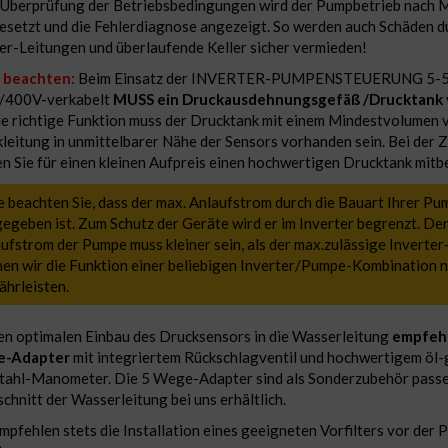
Überprüfung der Betriebsbedingungen wird der Pumpbetrieb nach M
esetzt und die Fehlerdiagnose angezeigt. So werden auch Schäden d
r-Leitungen und überlaufende Keller sicher vermieden!
e beachten:
Beim Einsatz der INVERTER-PUMPENSTEUERUNG 5-
/400V-verkabelt
MUSS ein Druckausdehnungsgefäß /Drucktank 
ie richtige Funktion muss der Drucktank mit einem Mindestvolumen v
leitung in unmittelbarer Nähe der Sensors vorhanden sein. Bei der
n Sie für einen kleinen Aufpreis einen hochwertigen Drucktank mitbe
e beachten Sie, dass der max. Anlaufstrom durch die Bauart Ihrer Pu
egeben ist. Zum Schutz der Geräte wird er im Inverter begrenzt. Der
ufstrom der Pumpe muss kleiner sein, als der max.zulässige Inverter
en wir die Funktion einer beliebigen Inverter/Pumpe-Kombination n
hrleisten.
en optimalen Einbau des Drucksensors in die Wasserleitung
empfehl
-Adapter
mit integriertem Rückschlagventil und hochwertigem öl-
tahl-Manometer. Die 5 Wege-Adapter sind als Sonderzubehör pass
chnitt der Wasserleitung bei uns erhältlich.
mpfehlen stets die Installation eines geeigneten Vorfilters vor der