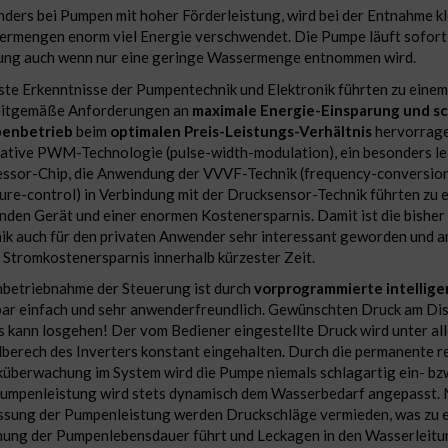
ders bei Pumpen mit hoher Förderleistung, wird bei der Entnahme kl
rmengen enorm viel Energie verschwendet. Die Pumpe läuft sofort 
ung auch wenn nur eine geringe Wassermenge entnommen wird.
te Erkenntnisse der Pumpentechnik und Elektronik führten zu einem
eitgemäße Anforderungen an
maximale Energie-Einsparung und 
enbetrieb
beim
optimalen Preis-Leistungs-Verhältnis
hervorragen
ative PWM-Technologie (pulse-width-modulation), ein besonders le
ssor-Chip, die Anwendung der VVVF-Technik (frequency-conversion
ure-control) in Verbindung mit der Drucksensor-Technik führten zu 
nden Gerät und einer enormen Kostenersparnis. Damit ist die bisher
ik auch für den privaten Anwender sehr interessant geworden und am
 Stromkostenersparnis innerhalb kürzester Zeit.
nbetriebnahme der Steuerung ist durch
vorprogrammierte intellig
ar einfach und sehr anwenderfreundlich. Gewünschten Druck am Disp
s kann losgehen! Der vom Bediener eingestellte Druck wird unter a
berech des Inverters konstant eingehalten. Durch die permanente r
überwachung im System wird die Pumpe niemals schlagartig ein- bzw
umpenleistung wird stets dynamisch dem Wasserbedarf angepasst. M
sung der Pumpenleistung werden Druckschläge vermieden, was zu 
ung der Pumpenlebensdauer führt und Leckagen in den Wasserleitu