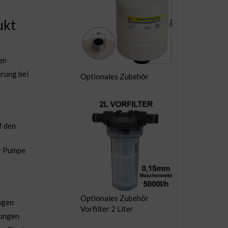
ukt
en
rung bei
Optionales Zubehör
f den
er Pumpe
Optionales Zubehör
ngen
Vorfilter 2 Liter
tungen