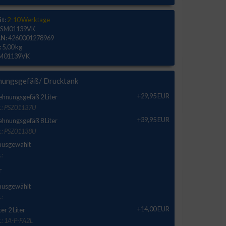
it:
2-10 Werktage
SM01139VK
N:
4260001278969
:
5,00 kg
M01139VK
nungsgefäß/ Drucktank
+29,95 EUR
hnungsgefäß 2 Liter
r.: PSZ01137U
+39,95 EUR
hnungsgefäß 8 Liter
r.: PSZ01138U
 ausgewählt
.:
r
 ausgewählt
.:
+14,00 EUR
ter 2 Liter
.: 1A-P-FA2L