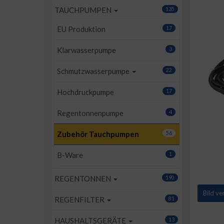
TAUCHPUMPEN
135
EU Produktion
17
Klarwasserpumpe
3
Schmutzwasserpumpe
22
Hochdruckpumpe
17
Regentonnenpumpe
4
Zubehör Tauchpumpen
56
B-Ware
1
REGENTONNEN
190
Bild v
REGENFILTER
81
HAUSHALTSGERÄTE
13