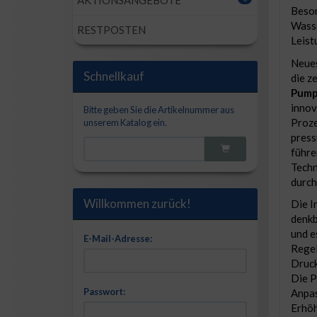
AKTIONSANGEBOTE
Beson
Wasse
RESTPOSTEN
Leist
Neues
Schnellkauf
die z
Pump
innov
Bitte geben Sie die Artikelnummer aus
Proze
unserem Katalog ein.
press
führe
Techn
durch
Willkommen zurück!
Die I
denkb
und e
E-Mail-Adresse:
Regel
Druck
Die P
Passwort:
Anpas
Erhöh