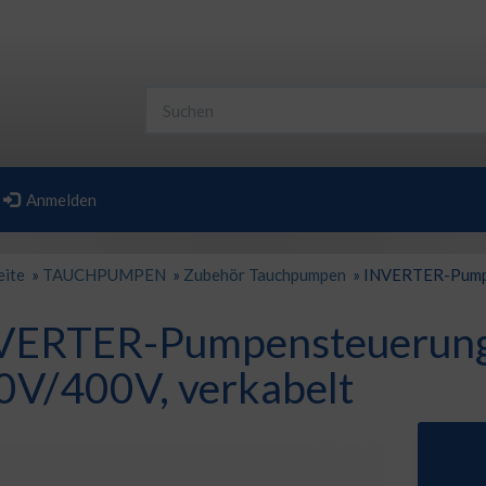
Anmelden
eite
»
TAUCHPUMPEN
»
Zubehör Tauchpumpen
»
INVERTER-Pumpe
VERTER-Pumpensteuerun
0V/400V, verkabelt