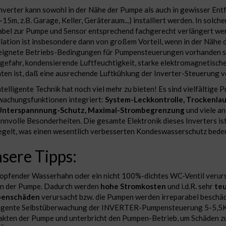
nverter kann sowohl in der Nähe der Pumpe als auch in gewisser Entf
-15m, z.B. Garage, Keller, Geräteraum...) installiert werden. In solch
abel zur Pumpe und Sensor entsprechend fachgerecht verlängert we
llation ist insbesondere dann von großem Vorteil, wenn in der Nähe
ignete Betriebs-Bedingungen für Pumpensteuerungen vorhanden sin
gefahr, kondensierende Luftfeuchtigkeit, starke elektromagnetische 
ten ist, daß eine ausrechende Luftkühlung der Inverter-Steuerung v
ntelligente Technik hat noch viel mehr zu bieten! Es sind vielfältige
achungsfunktionen integriert:
System-Leckkontrolle, Trockenlau
Unterspannnung-Schutz, Maximal-Strombegrenzung
und viele an
innvolle Besonderheiten. Die gesamte Elektronik dieses Inverters is
egelt, was einen wesentlich verbesserten Kondeswasserschutz bedeu
sere Tipps:
ropfender Wasserhahn oder ein nicht 100%-dichtes WC-Ventil verur
n der Pumpe. Dadurch werden
hohe Stromkosten
und i.d.R. sehr
te
enschäden
verursacht bzw. die Pumpen werden irreparabel beschäd
ligente Selbstüberwachung der INVERTER-Pumpensteuerung 5-5,5K
akten der Pumpe und unterbricht den Pumpen-Betrieb, um Schäden z