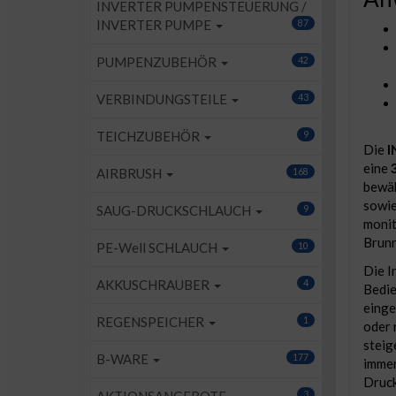
INVERTER PUMPENSTEUERUNG /
INVERTER PUMPE
87
PUMPENZUBEHÖR
42
VERBINDUNGSTEILE
43
TEICHZUBEHÖR
9
Die
I
eine
3
AIRBRUSH
168
bewäh
sowie
SAUG-DRUCKSCHLAUCH
9
monit
Brunn
PE-Well SCHLAUCH
10
Die I
AKKUSCHRAUBER
4
Bedie
einge
REGENSPEICHER
1
oder 
steig
B-WARE
177
immer
Druck
3