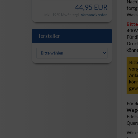
Nach 
44,95 EUR
fortg
Wasse
inkl. 19 % MwSt. zzgl.
Versandkosten
Bitt
400V
Hersteller
Für d
Druck
könne
Bitt
vorg
Anla
könn
gewä
Für d
Wege
Edels
Quers
Wir e