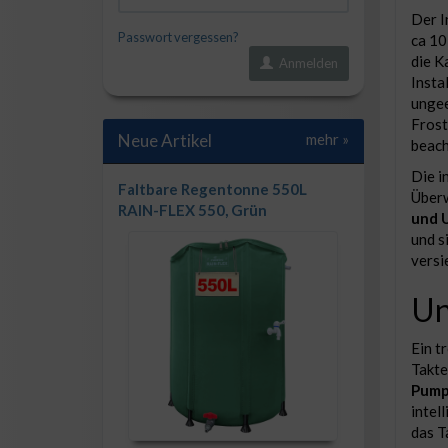
Der I
Passwort vergessen?
ca 10
die K
Anmelden
Insta
ungee
Frost
Neue Artikel
mehr
»
beach
Die i
Faltbare Regentonne 550L
Überw
RAIN-FLEX 550, Grün
und 
und s
versi
Un
Ein t
Takte
Pump
intel
das T