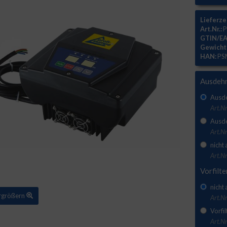
Lieferze
Art.Nr.:
P
GTIN/EA
Gewicht
HAN:
PS
Ausdeh
Ausde
Art.N
Ausde
Art.N
nicht
Art.Nr
Vorfilte
nicht
ergrößern
Art.Nr
Vorfil
Art.Nr