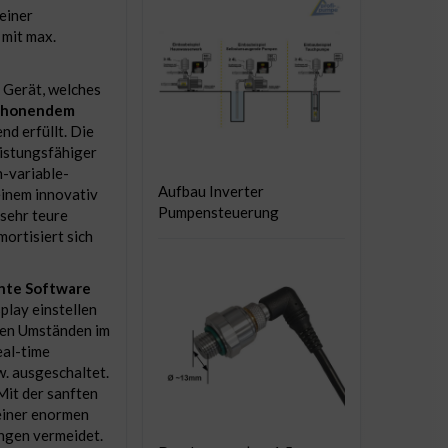
einer
mit max.
 Gerät, welches
schonendem
d erfüllt. Die
istungsfähiger
-variable-
Aufbau Inverter
einem innovativ
Pumpensteuerung
 sehr teure
ortisiert sich
ente Software
lay einstellen
llen Umständen im
eal-time
. ausgeschaltet.
it der sanften
einer enormen
ngen vermeidet.