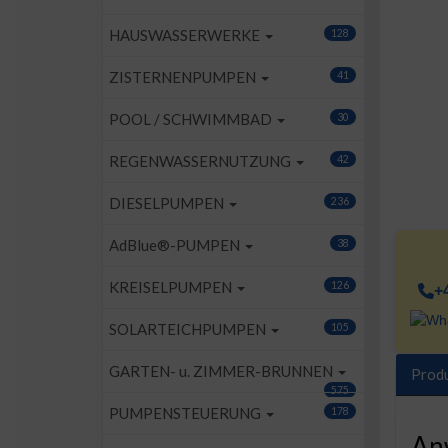
HAUSWASSERWERKE
128
ZISTERNENPUMPEN
41
POOL / SCHWIMMBAD
30
REGENWASSERNUTZUNG
42
DIESELPUMPEN
236
AdBlue®-PUMPEN
38
KREISELPUMPEN
126
+
SOLARTEICHPUMPEN
105
GARTEN- u. ZIMMER-BRUNNEN
Prod
575
PUMPENSTEUERUNG
178
An