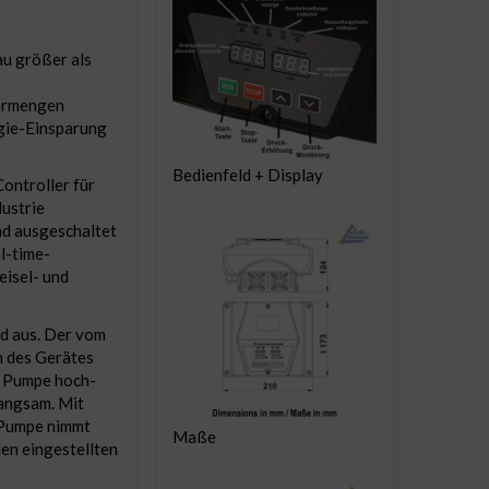
u größer als
dermengen
gie-Einsparung
Bedienfeld + Display
Controller für
dustrie
nd ausgeschaltet
l-time-
eisel- und
d aus. Der vom
h des Gerätes
r Pumpe hoch-
langsam. Mit
 Pumpe nimmt
Maße
den eingestellten