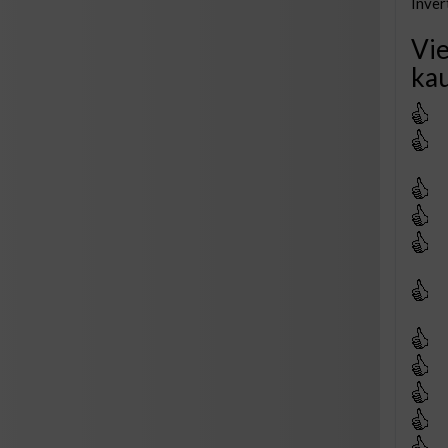
Inver
Vie
kau