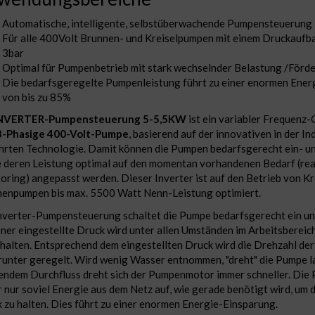
Automatische, intelligente, selbstüberwachende Pumpensteuerung
Für alle 400Volt Brunnen- und Kreiselpumpen mit einem Druckaufba
3bar
Optimal für Pumpenbetrieb mit stark wechselnder Belastung /För
Die bedarfsgeregelte Pumpenleistung führt zu einer enormen Ener
von bis zu 85%
NVERTER-Pumpensteuerung 5-5,5KW
ist ein variabler Frequenz-
-Phasige 400-Volt-Pumpe
, basierend auf der innovativen in der In
rten Technologie. Damit können die Pumpen bedarfsgerecht ein- u
 deren Leistung optimal auf den momentan vorhandenen Bedarf (rea
oring) angepasst werden. Dieser Inverter ist auf den Betrieb von Kr
enpumpen bis max. 5500 Watt Nenn-Leistung optimiert.
nverter-Pumpensteuerung schaltet die Pumpe bedarfsgerecht ein un
ner eingestellte Druck wird unter allen Umständen im Arbeitsbereic
halten. Entsprechend dem eingestellten Druck wird die Drehzahl de
runter geregelt. Wird wenig Wasser entnommen, "dreht" die Pumpe 
endem Durchfluss dreht sich der Pumpenmotor immer schneller. Die
 nur soviel Energie aus dem Netz auf, wie gerade benötigt wird, um 
 zu halten. Dies führt zu einer enormen Energie-Einsparung.